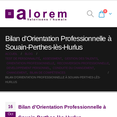
0
Bilan d’Orientation Professionnelle à
Souain-Perthes-lès-Hurlus
ACCUEIL
BLOG
TEST DE PERSONNALITÉ
,
ASSESSMENT
,
GESTION DES TALENTS
,
ORIENTATION PROFESSIONNELLE
,
RECONVERSION PROFESSIONNELLE
,
DEVELOPPEMENT PERSONNEL
,
CONDUITE DU CHANGEMENT
,
CHANGEMENT
,
BILAN DE COMPÉTENCES
BILAN D’ORIENTATION PROFESSIONNELLE À SOUAIN-PERTHES-LÈS-
HURLUS
Bilan d’Orientation Professionnelle à
16
Oct