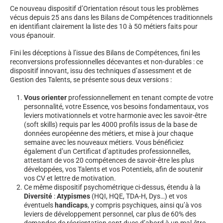
Ce nouveau dispositif d’Orientation résout tous les problèmes
vécus depuis 25 ans dans les Bilans de Compétences traditionnels
en identifiant clairement la liste des 10 à 50 métiers faits pour
vous épanouir.
Fini les déceptions à l’issue des Bilans de Compétences, fini les
reconversions professionnelles décevantes et non-durables : ce
dispositif innovant, issu des techniques d’assessment et de
Gestion des Talents, se présente sous deux versions :
Vous orienter
professionnellement en tenant compte de votre
personnalité, votre Essence, vos besoins fondamentaux, vos
leviers motivationnels et votre harmonie avec les savoir-être
(soft skills) requis par les 4000 profils issus de la base de
données européenne des métiers, et mise à jour chaque
semaine avec les nouveaux métiers. Vous bénéficiez
également d’un Certificat d’aptitudes professionnelles,
attestant de vos 20 compétences de savoir-être les plus
développées, vos Talents et vos Potentiels, afin de soutenir
vos CV et lettre de motivation.
Ce même dispositif psychométrique ci-dessus, étendu à la
Diversité
:
Atypismes
(HQI, HQE, TDA-H, Dys…) et vos
éventuels
handicaps
, y compris psychiques, ainsi qu’à vos
leviers de développement personnel, car plus de 60% des
demandes de réorientation sont dues d’abord à un mal-être