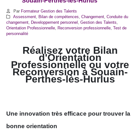
Souain-Perthes-lès-Hurlus
Par
Formateur Gestion des Talents
Assessment
,
Bilan de compétences
,
Changement
,
Conduite du
changement
,
Developpement personnel
,
Gestion des Talents
,
Orientation Professionnelle
,
Reconversion professionnelle
,
Test de
personnalité
Réalisez votre Bilan
d'Orientation
Professionnelle ou votre
Reconversion à Souain-
Perthes-lès-Hurlus
Une innovation très efficace pour trouver la
bonne orientation