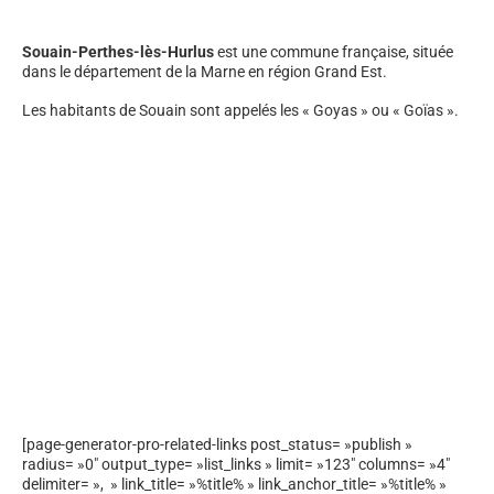
Souain-Perthes-lès-Hurlus
est une commune française, située
dans le département de la Marne en région Grand Est.
Les habitants de Souain sont appelés les « Goyas » ou « Goïas ».
[page-generator-pro-related-links post_status= »publish »
radius= »0″ output_type= »list_links » limit= »123″ columns= »4″
delimiter= », » link_title= »%title% » link_anchor_title= »%title% »