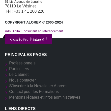
51 bis Avenue de Lorraine
78110 Le Vésinet
Tél : +33 1 41 200 220
COPYRIGHT ALOREM © 2005-2024
Adn Digital Consultant en référencement
Valorisons l'Humain !
PRINCIPALES PAGES
Professionnels
Particuliers
Le Cabinet
Nous contacter
S’inscrire à la Newsletter Alorem
Contact pour les Formations
Mentions légales et infos administratives
LIENS DIRECTS