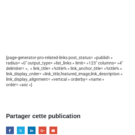
[page-generator-pro-related-links post_status= »publish »
radius= »0″ output_type= »list_links » limit= »123″ columns= »4″
delimiter= », » link_title= »%title% » link_anchor_title= »%title% »
link_display_order= »link_title,featured_image,link_description »
link_display_alignment= »vertical » orderby= »name »
order= »asc »]
Partager cette publication