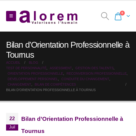
0
Bilan d’Orientation Professionnelle à
Tournus
ACCUEIL
BLOG
TEST DE PERSONNALITÉ
,
ASSESSMENT
,
GESTION DES TALENTS
,
ORIENTATION PROFESSIONNELLE
,
RECONVERSION PROFESSIONNELLE
,
DEVELOPPEMENT PERSONNEL
,
CONDUITE DU CHANGEMENT
,
CHANGEMENT
,
BILAN DE COMPÉTENCES
BILAN D’ORIENTATION PROFESSIONNELLE À TOURNUS
Bilan d’Orientation Professionnelle à
22
Juil
Tournus