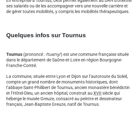
En entreprise à Tournus, DeSI permet également au DRH d’orienter
ses salariés ou de les accompagner vers une nouvelle carrière et
de gérer toutes mobilités, y compris les mobilités thérapeutiques.
Quelques infos sur Tournus
/
t
u
ʁ
n
y
/
Tournus
(prononcé :
) est une commune française située
dans le département de Saône-et-Loire en région Bourgogne-
Franche-Comté.
La commune, située entre Lyon et Dijon sur l’autoroute du Soleil,
compte un grand nombre de monuments historiques, dont
l’abbaye Saint-Philibert de Tournus, ancien monastère bénédictin
et l’Hôtel-Dieu, un ancien hôpital, construit au
XVII
siècle qui
héberge le musée Greuze, consacré au peintre et dessinateur
français, Jean-Baptiste Greuze, natif de Tournus.