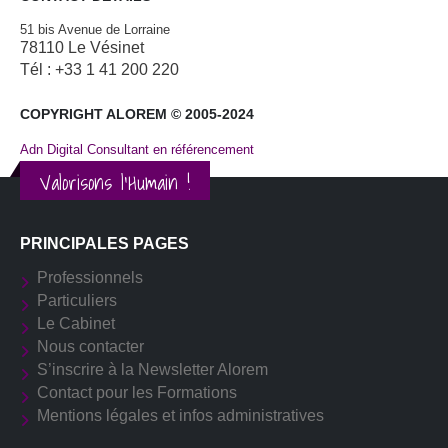
51 bis Avenue de Lorraine
78110 Le Vésinet
Tél : +33 1 41 200 220
COPYRIGHT ALOREM © 2005-2024
Adn Digital Consultant en référencement
Valorisons l'Humain !
PRINCIPALES PAGES
Professionnels
Particuliers
Le Cabinet
Nous contacter
S’inscrire à la Newsletter Alorem
Contact pour les Formations
Mentions légales et infos administratives