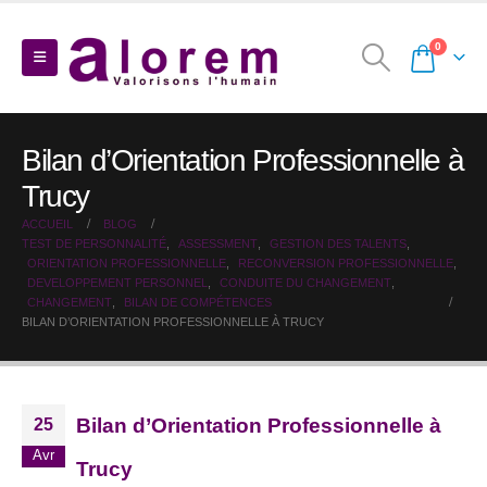
0
Bilan d’Orientation Professionnelle à
Trucy
ACCUEIL
BLOG
TEST DE PERSONNALITÉ
,
ASSESSMENT
,
GESTION DES TALENTS
,
ORIENTATION PROFESSIONNELLE
,
RECONVERSION PROFESSIONNELLE
,
DEVELOPPEMENT PERSONNEL
,
CONDUITE DU CHANGEMENT
,
CHANGEMENT
,
BILAN DE COMPÉTENCES
BILAN D’ORIENTATION PROFESSIONNELLE À TRUCY
Bilan d’Orientation Professionnelle à
25
Avr
Trucy