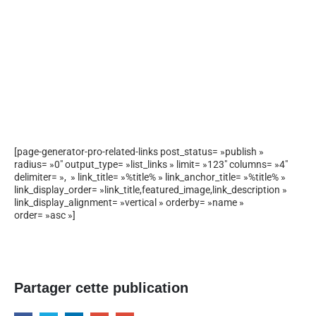
[page-generator-pro-related-links post_status= »publish »
radius= »0″ output_type= »list_links » limit= »123″ columns= »4″
delimiter= », » link_title= »%title% » link_anchor_title= »%title% »
link_display_order= »link_title,featured_image,link_description »
link_display_alignment= »vertical » orderby= »name »
order= »asc »]
Partager cette publication