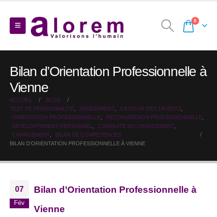
0
Bilan d’Orientation Professionnelle à
Vienne
ACCUEIL
BLOG
TEST DE PERSONNALITÉ
,
ASSESSMENT
,
GESTION DES TALENTS
,
ORIENTATION PROFESSIONNELLE
,
RECONVERSION PROFESSIONNELLE
,
DEVELOPPEMENT PERSONNEL
,
CONDUITE DU CHANGEMENT
,
CHANGEMENT
,
BILAN DE COMPÉTENCES
BILAN D’ORIENTATION PROFESSIONNELLE À VIENNE
Bilan d’Orientation Professionnelle à
07
Fév
Vienne