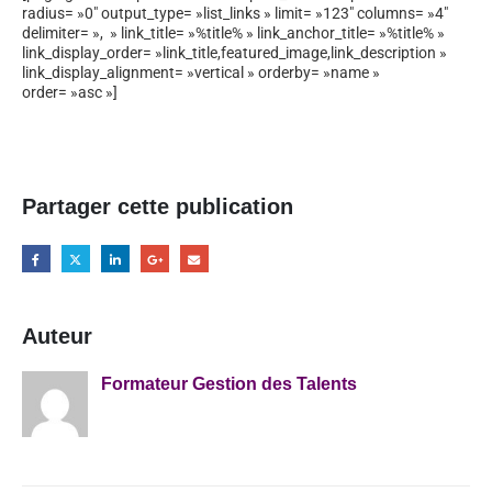
radius= »0″ output_type= »list_links » limit= »123″ columns= »4″
delimiter= », » link_title= »%title% » link_anchor_title= »%title% »
link_display_order= »link_title,featured_image,link_description »
link_display_alignment= »vertical » orderby= »name »
order= »asc »]
Partager cette publication
Auteur
Formateur Gestion des Talents