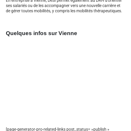
En entreprise à Vienne, DeSI permet également au DRH d’orienter
ses salariés ou de les accompagner vers une nouvelle carrière et
de gérer toutes mobilités, y compris les mobilités thérapeutiques.
Quelques infos sur Vienne
[page-generator-pro-related-links post_status= »publish »