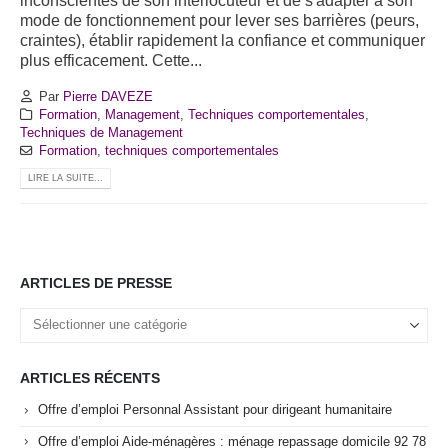
inconscientes de son interlocuteur et de s'adapter à son
mode de fonctionnement pour lever ses barrières (peurs,
craintes), établir rapidement la confiance et communiquer
plus efficacement. Cette...
Par
Pierre DAVEZE
Formation
,
Management
,
Techniques comportementales
,
Techniques de Management
Formation
,
techniques comportementales
LIRE LA SUITE...
ARTICLES DE PRESSE
Articles
de
Presse
ARTICLES RÉCENTS
Offre d’emploi Personnal Assistant pour dirigeant humanitaire
Offre d’emploi Aide-ménagères : ménage repassage domicile 92 78