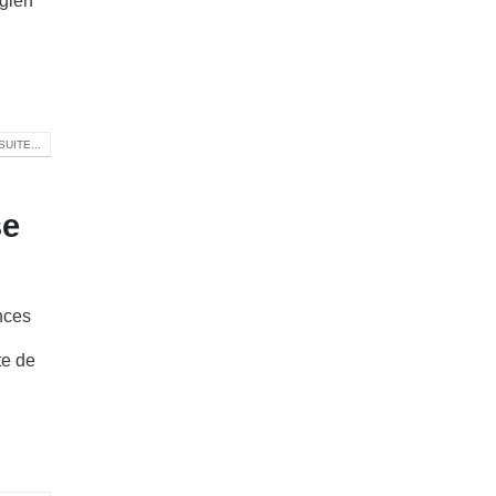
rgien
SUITE...
se
nces
te de