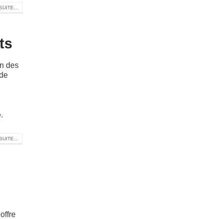
SUITE...
ts
on des
 de
e
,
SUITE...
offre