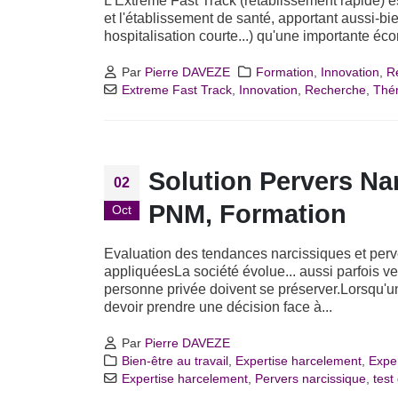
L'Extreme Fast Track (rétablissement rapide) es
et l'établissement de santé, apportant aussi-b
hospitalisation courte...) qu'une importante éco
Par
Pierre DAVEZE
Formation
,
Innovation
,
R
Extreme Fast Track
,
Innovation
,
Recherche
,
Thér
Solution Pervers Na
02
PNM, Formation
Oct
Evaluation des tendances narcissiques et perv
appliquéesLa société évolue... aussi parfois ver
personne privée doivent se préserver.Lorsqu'u
devoir prendre une décision face à...
Par
Pierre DAVEZE
Bien-être au travail
,
Expertise harcelement
,
Exper
Expertise harcelement
,
Pervers narcissique
,
test