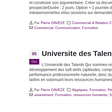
et construire son argumentaire. Créer sa docume
prospecterDurée : 2 jours. Option + 1 journé
interpersonnelles et/ou sessions sur demandeL
Par
Pierre DAVEZE
Commercial & Relation Cl
Commercial
,
Communication
,
Formation
Universite des Tale
05
Oct
L'Université des Talents Qui sommes-n
développement des soft skills (aptitudes, comp
performance professionnelle naturelle, donc du
tailles en valorisant leurs ressources humaines.
Par
Pierre DAVEZE
Atypiques
,
Formation
,
Pé
assessment
,
Formation
,
ressources humaines
,
S