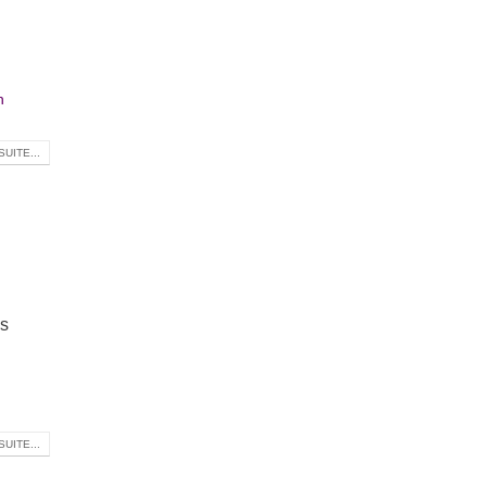
n
SUITE...
es
SUITE...