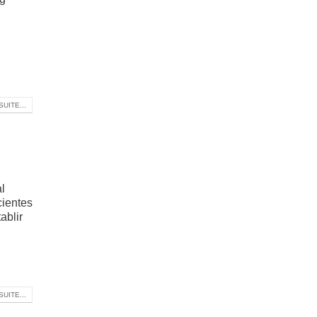
SUITE...
l
cientes
ablir
SUITE...