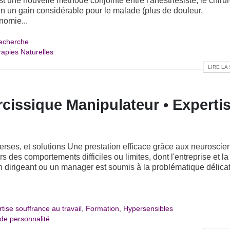
t une nouvelle méthode conjointe entre l'anesthésiste, le chiru
ien un gain considérable pour le malade (plus de douleur,
nomie...
echerche
apies Naturelles
LIRE LA 
rcissique Manipulateur • Experti
erses, et solutions Une prestation efficace grâce aux neuroscie
s des comportements difficiles ou limites, dont l'entreprise et la
n dirigeant ou un manager est soumis à la problématique délica
tise souffrance au travail
,
Formation
,
Hypersensibles
 de personnalité