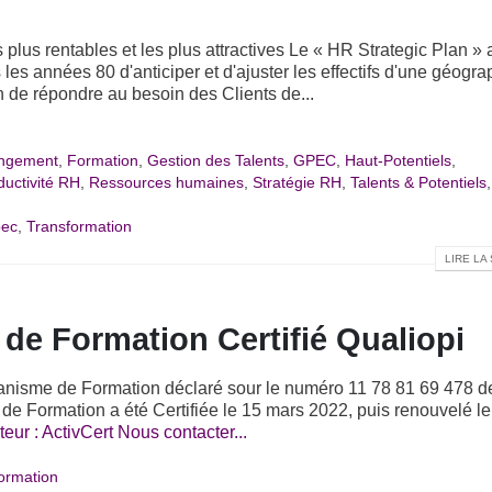
 plus rentables et les plus attractives Le « HR Strategic Plan » 
es années 80 d'anticiper et d'ajuster les effectifs d'une géogra
n de répondre au besoin des Clients de...
angement
,
Formation
,
Gestion des Talents
,
GPEC
,
Haut-Potentiels
,
ductivité RH
,
Ressources humaines
,
Stratégie RH
,
Talents & Potentiels
,
pec
,
Transformation
LIRE LA 
de Formation Certifié Qualiopi
anisme de Formation déclaré sour le numéro 11 78 81 69 478 d
de Formation a été Certifiée le 15 mars 2022, puis renouvelé le
teur : ActivCert
Nous contacter...
ormation