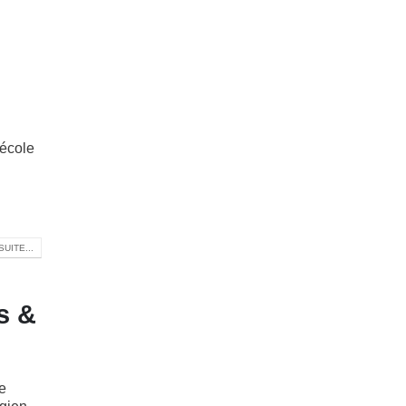
'école
SUITE...
s &
e