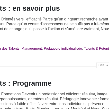
ts : en savoir plus
 Orientés vers l'efficacité Parce qu'un dirigeant recherche avant 
teurs, Parce qu'un centre d'assessment ne se suffit pas à lui-mêm
t de changer, qu'il passe à l'action et s'améliore vraiment, Nou
n des Talents
,
Management
,
Pédagogie individualisée
,
Talents & Potent
LIRE LA 
nts : Programme
Formations Devenir un professionnel efficient : résultat, image,
épanouissantes, orientées résultat. Pédagogie innovante : form
ions à faible effectif avec entretiens individuels : présence
nter-entreprises : Paris, Genève-Lausanne, Montréal et Hong-Ko