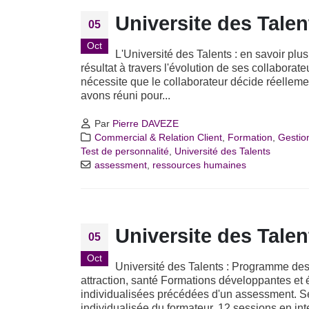
Universite des Talen
05
Oct
L'Université des Talents : en savoir plus
résultat à travers l'évolution de ses collabora
nécessite que le collaborateur décide réellemen
avons réuni pour...
Par
Pierre DAVEZE
Commercial & Relation Client
,
Formation
,
Gestio
Test de personnalité
,
Université des Talents
assessment
,
ressources humaines
Universite des Tale
05
Oct
Université des Talents : Programme des 
attraction, santé Formations développantes et 
individualisées précédées d'un assessment. Sess
individualisée du formateur. 12 sessions en i