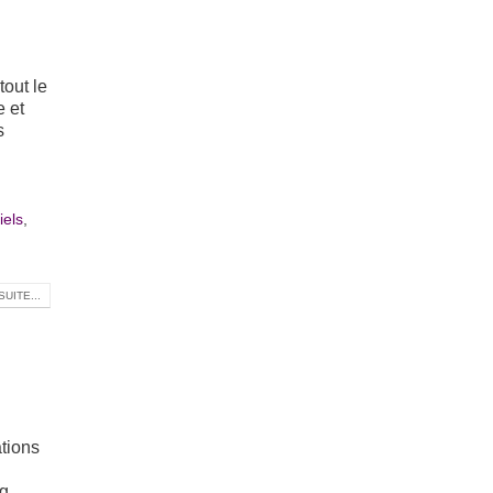
tout le
e et
s
iels
,
SUITE...
ations
ng