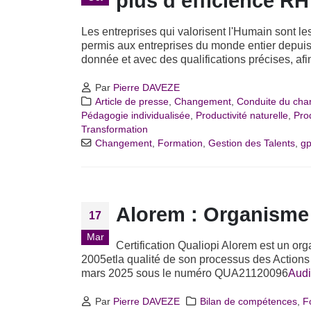
plus d’efficience RH
Les entreprises qui valorisent l'Humain sont les
permis aux entreprises du monde entier depuis l
donnée et avec des qualifications précises, afi
Par
Pierre DAVEZE
Article de presse
,
Changement
,
Conduite du ch
Pédagogie individualisée
,
Productivité naturelle
,
Pro
Transformation
Changement
,
Formation
,
Gestion des Talents
,
g
Alorem : Organisme 
17
Mar
Certification Qualiopi
Alorem est un org
2005etla qualité de son processus des Actions 
mars 2025 sous le numéro QUA21120096
Audi
Par
Pierre DAVEZE
Bilan de compétences
,
F