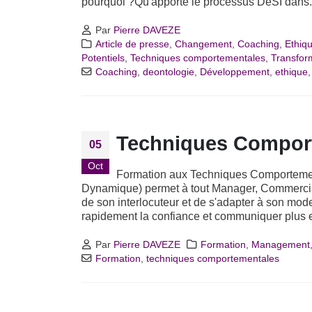
pourquoi ?Qu'apporte le processus DeSI dans.
Par
Pierre DAVEZE
Article de presse
,
Changement
,
Coaching
,
Ethiq
Potentiels
,
Techniques comportementales
,
Transfor
Coaching
,
deontologie
,
Développement
,
ethique
Techniques Compor
05
Oct
Formation aux Techniques Comporteme
Dynamique) permet à tout Manager, Commercial
de son interlocuteur et de s'adapter à son mode
rapidement la confiance et communiquer plus ef
Par
Pierre DAVEZE
Formation
,
Management
Formation
,
techniques comportementales