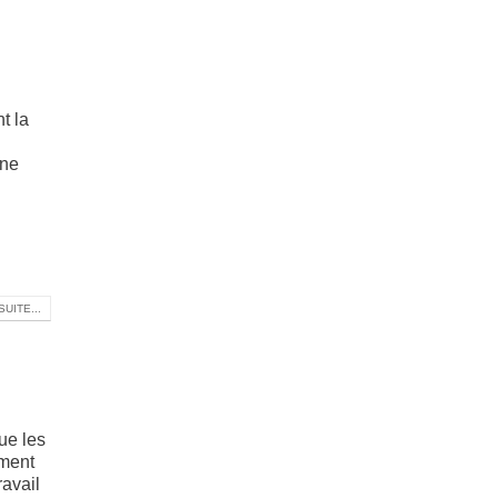
t la
une
SUITE...
ue les
ement
ravail