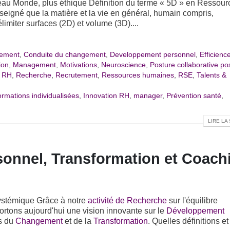
veau Monde, plus éthique
Définition du terme « 5D » en Ressour
gné que la matière et la vie en général, humain compris,
imiter surfaces (2D) et volume (3D)....
ement
,
Conduite du changement
,
Developpement personnel
,
Efficienc
ion
,
Management
,
Motivations
,
Neuroscience
,
Posture collaborative pos
é RH
,
Recherche
,
Recrutement
,
Ressources humaines
,
RSE
,
Talents &
rmations individualisées
,
Innovation RH
,
manager
,
Prévention santé
,
LIRE LA 
onnel, Transformation et Coach
ystémique Grâce à notre
activité de Recherche
sur l'équilibre
tons aujourd'hui une vision innovante sur le
Développement
es du
Changement
et de la
Transformation
. Quelles définitions et