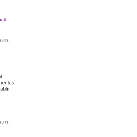
ts &
SUITE...
l
cientes
ablir
SUITE...