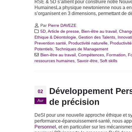
RSE & 5D s’allient pour construire notre Nou
HumainesLa physique newtonienne nous a ensei
s’organisent en 3 dimensions, permettant de dél
Par
Pierre DAVEZE
5D
,
Article de presse
,
Bien-être au travail
,
Chang
Ethique & Déontologie
,
Gestion des Talents
,
Innovat
Prevention santé
,
Productivité naturelle
,
Productivit
Potentiels
,
Techniques de Management
Bien-être au travail
,
Compétences
,
Formation
,
Fo
ressources humaines
,
Savoir-être
,
Soft skills
Développement Pers
02
de précision
Avr
DeSI pour une nouvelle approche éthique et s
performance-épanouissement-santé, nous appor
Personnel
, et en particulier sur les mécanism