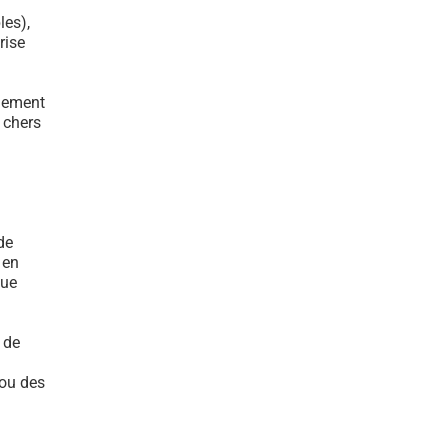
les),
rise
ulement
s chers
de
 en
que
 de
 ou des