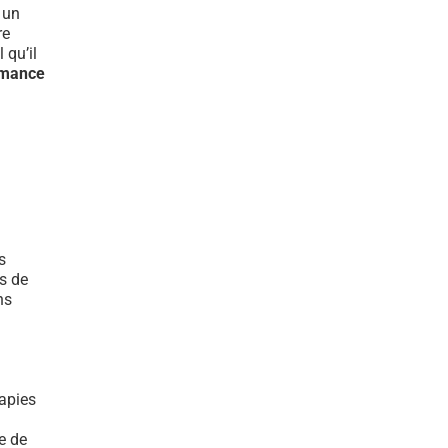
t un
re
 qu’il
rmance
s
s de
ns
rapies
e de