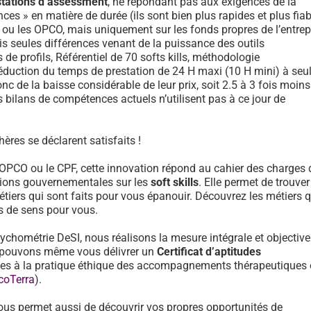
stations d’assessment
, ne répondant pas aux exigences de la
ces » en matière de durée (ils sont bien plus rapides et plus fiab
F ou les OPCO, mais uniquement sur les fonds propres de l’entrep
is seules différences venant de la puissance des outils
e profils, Référentiel de 70 softs kills, méthodologie
réduction du temps de prestation de 24 H maxi (10 H mini) à se
onc de la baisse considérable de leur prix, soit 2.5 à 3 fois moin
 bilans de compétences actuels n’utilisent pas à ce jour de
ères se déclarent satisfaits !
 OPCO ou le CPF, cette innovation répond au cahier des charges 
ons gouvernementales sur les
soft skills
. Elle permet de trouver
tiers qui sont faits pour vous épanouir. Découvrez les métiers 
us de sens pour vous.
sychométrie DeSI, nous réalisons la mesure intégrale et objective
et pouvons même vous délivrer un
Certificat d’aptitudes
des à la pratique éthique des accompagnements thérapeutiques
coTerra
).
ous permet aussi de découvrir vos propres opportunités de