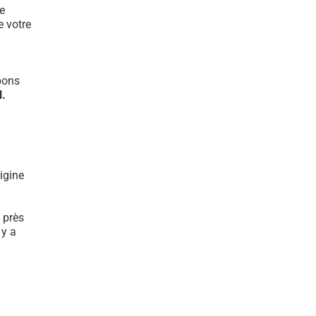
e
e votre
bons
l.
igine
 près
 y a