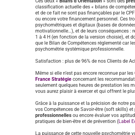
Ces deux «
Bilans d’Orientation
» sont des
pre
classification actuelle des « bilans de compéten
et de ce fait ne sont pas finançables par le CP
ou encore votre financement personnel. Ces tro
psychométriques et digitaux (bases de données d
motivationnelle…), et de leurs conséquences : 
1 à 4 H (en fonction de la version choisie), et d
que le Bilan de Compétences réglementé car les
psychométrie systémique professionnelle.
Satisfaction : plus de 96% de nos Clients de Ach
Même si elle n’est pas encore reconnue par les
France Stratégie
concernant les recommandati
seulement quelques heures de prestation les mé
vous aurez plaisir à exercer et qui offrent le pl
Grâce à la puissance et la précision de notre p
vos Compétences de Savoir-être (soft skills) 
professionnelles
ou encore évaluer vos aptitu
pratiques de bien-être et de prévention (
Label E
La puissance de cette nouvelle psychométrie v