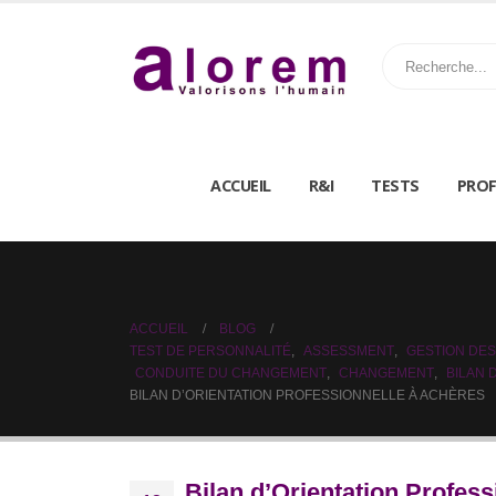
ACCUEIL
R&I
TESTS
PROF
ACCUEIL
BLOG
TEST DE PERSONNALITÉ
,
ASSESSMENT
,
GESTION DES
CONDUITE DU CHANGEMENT
,
CHANGEMENT
,
BILAN
BILAN D’ORIENTATION PROFESSIONNELLE À ACHÈRES
Bilan d’Orientation Profes