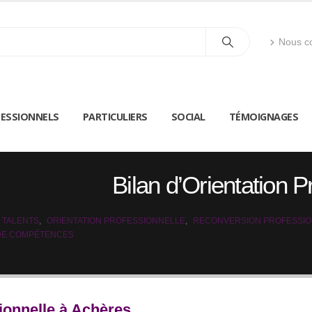
Nous co
ESSIONNELS
PARTICULIERS
SOCIAL
TÉMOIGNAGES
Bilan d’Orientation 
 TALENTS
,
ORIENTATION PROFESSIONNELLE
,
RECONVERSION PROFESSI
 DE COMPÉTENCES
sionnelle à Achères