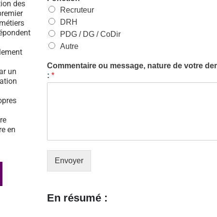
tion des
Recruteur
premier
DRH
 métiers
répondent
PDG / DG / CoDir
Autre
ulement
Commentaire ou message, nature de votre d
par un
:
*
tation
opres
re
re en
Envoyer
En résumé :