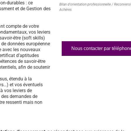
on-durables : ce
Bilan d'orientation professionnelle / Reconvers
essment et de Gestion des
Achères
nt compte de votre
fondamentaux, vos leviers
voir-être (soft skills)
ase de données européenne
Nous contacter par téléphon
e avec les nouveaux
rtificat d’aptitudes
étences de savoir-être
tentiels, afin de soutenir
us, étendu à la
s…) et vos éventuels
à vos leviers de
% des demandes de
tre ressenti mais non