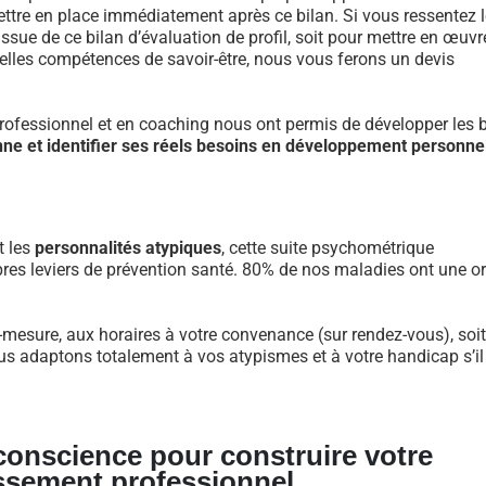
re en place immédiatement après ce bilan. Si vous ressentez l
ue de ce bilan d’évaluation de profil, soit pour mettre en œuvr
velles compétences de savoir-être, nous vous ferons un devis
fessionnel et en coaching nous ont permis de développer les 
nne et identifier ses réels besoins en développement personne
t les
personnalités atypiques
, cette suite psychométrique
res leviers de prévention santé. 80% de nos maladies ont une or
-mesure, aux horaires à votre convenance (sur rendez-vous), soit
us adaptons totalement à vos atypismes et à votre handicap s’il
 conscience pour construire votre
ssement professionnel