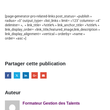
[page-generator-pro-related-links post_status= »publish »
radius= »0″ output_type= »list_links » limit= »123″ columns= »4″
delimiter= », » link_title= »%title% » link_anchor_title= »%title% »
link_display_order= »link_title,featured_image,link_description »
link_display_alignment= »vertical » orderby= »name »
order= »asc »]
Partager cette publication
Auteur
Formateur Gestion des Talents