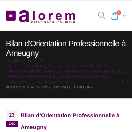
0
Bilan d’Orientation Professionnelle à
Ameugny
ACCUEIL
BLOG
TEST DE PERSONNALITÉ
,
ASSESSMENT
,
GESTION DES TALENTS
,
ORIENTATION PROFESSIONNELLE
,
RECONVERSION PROFESSIONNELLE
,
DEVELOPPEMENT PERSONNEL
,
CONDUITE DU CHANGEMENT
,
CHANGEMENT
,
BILAN DE COMPÉTENCES
BILAN D’ORIENTATION PROFESSIONNELLE À AMEUGNY
Bilan d’Orientation Professionnelle à
23
Déc
Ameugny