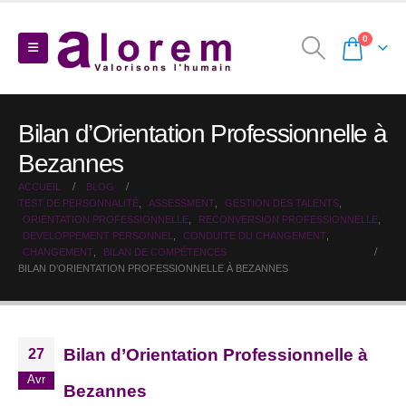
0
Bilan d’Orientation Professionnelle à
Bezannes
ACCUEIL
BLOG
TEST DE PERSONNALITÉ
,
ASSESSMENT
,
GESTION DES TALENTS
,
ORIENTATION PROFESSIONNELLE
,
RECONVERSION PROFESSIONNELLE
,
DEVELOPPEMENT PERSONNEL
,
CONDUITE DU CHANGEMENT
,
CHANGEMENT
,
BILAN DE COMPÉTENCES
BILAN D’ORIENTATION PROFESSIONNELLE À BEZANNES
Bilan d’Orientation Professionnelle à
27
Avr
Bezannes