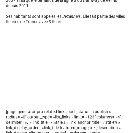
2007 ainsi que le terminus de la ligne B du tramway de Reims
depuis 2011.
Ses habitants sont appelés les
Bezannais
. Elle fait partie des villes
fleuries de France avec 3 fleurs.
[page-generator-pro-related-links post_status= »publish »
radius= »0″ output_type= »list_links » limit= »123″ columns= »4″
delimiter= », » link_title= »%title% » link_anchor_title= »%title% »
link_display_order= »link_title,featured_image,link_description »
link_display_alignment= »vertical » orderby= »name »