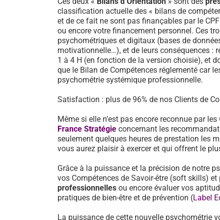
Ces deux «
Bilans d’Orientation
» sont des
pre
classification actuelle des « bilans de compéten
et de ce fait ne sont pas finançables par le CP
ou encore votre financement personnel. Ces tro
psychométriques et digitaux (bases de données d
motivationnelle…), et de leurs conséquences : 
1 à 4 H (en fonction de la version choisie), et d
que le Bilan de Compétences réglementé car les
psychométrie systémique professionnelle.
Satisfaction : plus de 96% de nos Clients de Co
Même si elle n’est pas encore reconnue par les
France Stratégie
concernant les recommandati
seulement quelques heures de prestation les mé
vous aurez plaisir à exercer et qui offrent le pl
Grâce à la puissance et la précision de notre p
vos Compétences de Savoir-être (soft skills) 
professionnelles
ou encore évaluer vos aptitu
pratiques de bien-être et de prévention (
Label E
La puissance de cette nouvelle psychométrie v