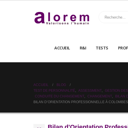
ACCUEIL
R&I
TESTS
PROF
ACCUEIL
BLOG
TEST DE PERSONNALITÉ
,
ASSESSMENT
,
GESTION DES
CONDUITE DU CHANGEMENT
,
CHANGEMENT
,
BILAN
BILAN D’ORIENTATION PROFESSIONNELLE À COLOMBES
Bilan d’Orientation Profes