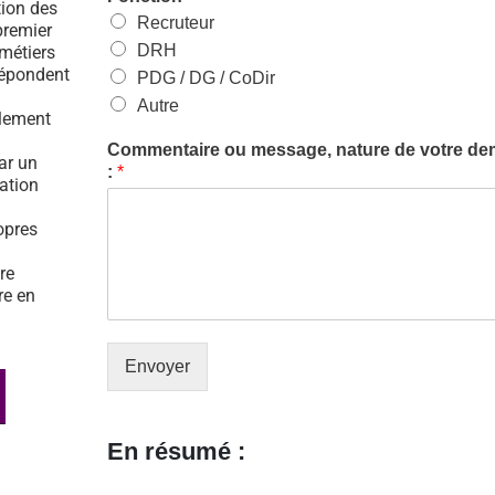
tion des
Recruteur
premier
DRH
 métiers
répondent
PDG / DG / CoDir
Autre
ulement
Commentaire ou message, nature de votre d
par un
:
*
tation
opres
re
re en
Envoyer
En résumé :