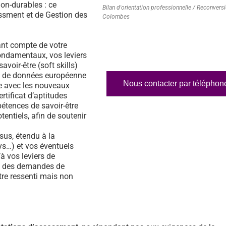
on-durables : ce
Bilan d'orientation professionnelle / Reconvers
essment et de Gestion des
Colombes
nt compte de votre
fondamentaux, vos leviers
voir-être (soft skills)
ase de données européenne
Nous contacter par téléphon
e avec les nouveaux
rtificat d’aptitudes
étences de savoir-être
tentiels, afin de soutenir
us, étendu à la
s…) et vos éventuels
à vos leviers de
% des demandes de
tre ressenti mais non