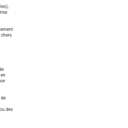
les),
rise
ulement
s chers
de
 en
que
 de
 ou des