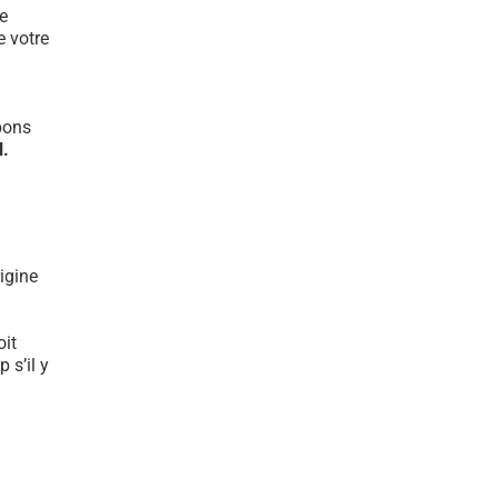
e
e votre
bons
l.
igine
oit
 s’il y