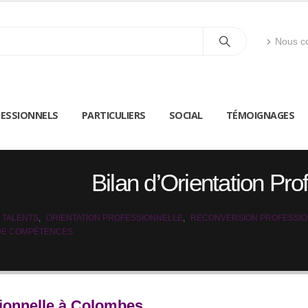
Nous co
ESSIONNELS
PARTICULIERS
SOCIAL
TÉMOIGNAGES
Bilan d’Orientation Pr
 TALENTS
,
ORIENTATION PROFESSIONNELLE
,
RECONVERSION PROFESSI
 DE COMPÉTENCES
sionnelle à Colombes