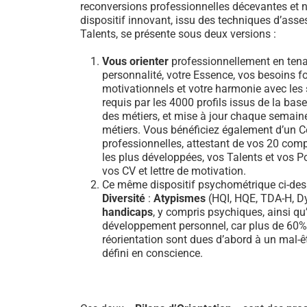
reconversions professionnelles décevantes et n
dispositif innovant, issu des techniques d’ass
Talents, se présente sous deux versions :
Vous orienter
professionnellement en tena
personnalité, votre Essence, vos besoins 
motivationnels et votre harmonie avec les sa
requis par les 4000 profils issus de la b
des métiers, et mise à jour chaque semain
métiers. Vous bénéficiez également d’un Ce
professionnelles, attestant de vos 20 comp
les plus développées, vos Talents et vos Po
vos CV et lettre de motivation.
Ce même dispositif psychométrique ci-dess
Diversité
:
Atypismes
(HQI, HQE, TDA-H, Dy
handicaps
, y compris psychiques, ainsi qu’
développement personnel, car plus de 60
réorientation sont dues d’abord à un mal-ê
défini en conscience.