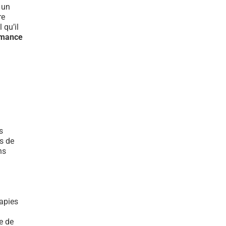
t un
re
 qu’il
rmance
s
s de
ns
rapies
e de