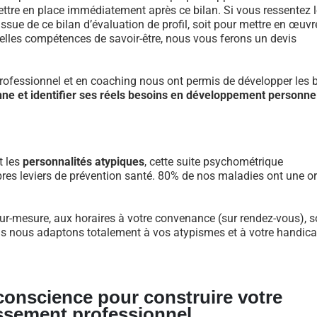
re en place immédiatement après ce bilan. Si vous ressentez l
ue de ce bilan d’évaluation de profil, soit pour mettre en œuvr
velles compétences de savoir-être, nous vous ferons un devis
fessionnel et en coaching nous ont permis de développer les 
nne et identifier ses réels besoins en développement personne
t les
personnalités atypiques
, cette suite psychométrique
res leviers de prévention santé. 80% de nos maladies ont une or
ur-mesure, aux horaires à votre convenance (sur rendez-vous), s
us nous adaptons totalement à vos atypismes et à votre handicap
 conscience pour construire votre
ssement professionnel