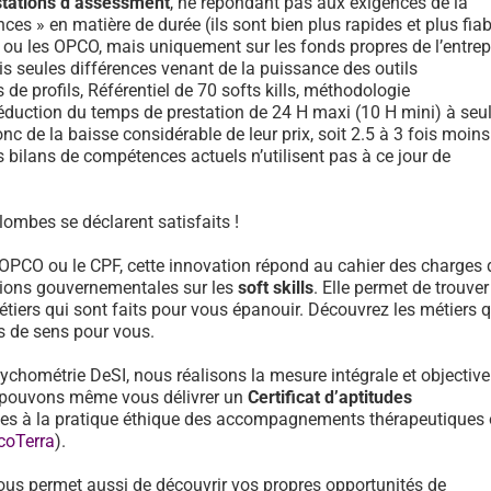
stations d’assessment
, ne répondant pas aux exigences de la
ces » en matière de durée (ils sont bien plus rapides et plus fiab
F ou les OPCO, mais uniquement sur les fonds propres de l’entrep
is seules différences venant de la puissance des outils
e profils, Référentiel de 70 softs kills, méthodologie
réduction du temps de prestation de 24 H maxi (10 H mini) à se
onc de la baisse considérable de leur prix, soit 2.5 à 3 fois moin
 bilans de compétences actuels n’utilisent pas à ce jour de
lombes se déclarent satisfaits !
 OPCO ou le CPF, cette innovation répond au cahier des charges 
ons gouvernementales sur les
soft skills
. Elle permet de trouver
tiers qui sont faits pour vous épanouir. Découvrez les métiers 
us de sens pour vous.
sychométrie DeSI, nous réalisons la mesure intégrale et objective
et pouvons même vous délivrer un
Certificat d’aptitudes
des à la pratique éthique des accompagnements thérapeutiques
coTerra
).
ous permet aussi de découvrir vos propres opportunités de