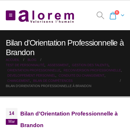
0
Bilan d’Orientation Professionnelle à
Brandon
ACCUEIL
BLOG
TEST DE PERSONNALITÉ
,
ASSESSMENT
,
GESTION DES TALENTS
,
ORIENTATION PROFESSIONNELLE
,
RECONVERSION PROFESSIONNELLE
,
DEVELOPPEMENT PERSONNEL
,
CONDUITE DU CHANGEMENT
,
CHANGEMENT
,
BILAN DE COMPÉTENCES
BILAN D’ORIENTATION PROFESSIONNELLE À BRANDON
Bilan d’Orientation Professionnelle à
14
Mar
Brandon