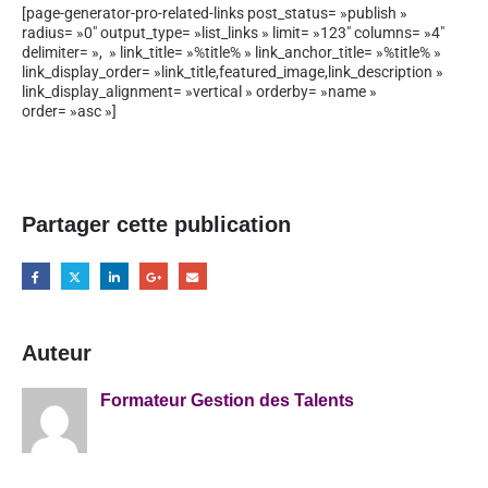
[page-generator-pro-related-links post_status= »publish »
radius= »0″ output_type= »list_links » limit= »123″ columns= »4″
delimiter= », » link_title= »%title% » link_anchor_title= »%title% »
link_display_order= »link_title,featured_image,link_description »
link_display_alignment= »vertical » orderby= »name »
order= »asc »]
Partager cette publication
Auteur
Formateur Gestion des Talents