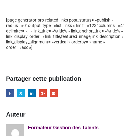
[page-generator-pro-related-links post_status= »publish »
radius= »0″ output_type= »list_links » limit= »123″ columns= »4″
delimiter= », » link_title= »%title% » link_anchor_title= »%title% »
link_display_order= »link_title,featured_image,link_description »
link_display_alignment= »vertical » orderby= »name »
order= »asc »]
Partager cette publication
Auteur
Formateur Gestion des Talents