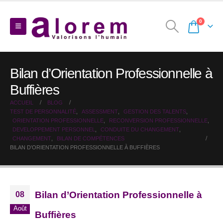
0
Bilan d’Orientation Professionnelle à
Buffières
ACCUEIL
BLOG
TEST DE PERSONNALITÉ
,
ASSESSMENT
,
GESTION DES TALENTS
,
ORIENTATION PROFESSIONNELLE
,
RECONVERSION PROFESSIONNELLE
,
DEVELOPPEMENT PERSONNEL
,
CONDUITE DU CHANGEMENT
,
CHANGEMENT
,
BILAN DE COMPÉTENCES
BILAN D’ORIENTATION PROFESSIONNELLE À BUFFIÈRES
Bilan d’Orientation Professionnelle à
08
Août
Buffières