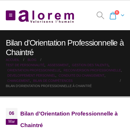
0
Bilan d’Orientation Professionnelle à
Chaintré
ACCUEIL
BLOG
TEST DE PERSONNALITÉ
,
ASSESSMENT
,
GESTION DES TALENTS
,
ORIENTATION PROFESSIONNELLE
,
RECONVERSION PROFESSIONNELLE
,
DEVELOPPEMENT PERSONNEL
,
CONDUITE DU CHANGEMENT
,
CHANGEMENT
,
BILAN DE COMPÉTENCES
BILAN D’ORIENTATION PROFESSIONNELLE À CHAINTRÉ
Bilan d’Orientation Professionnelle à
06
Mar
Chaintré