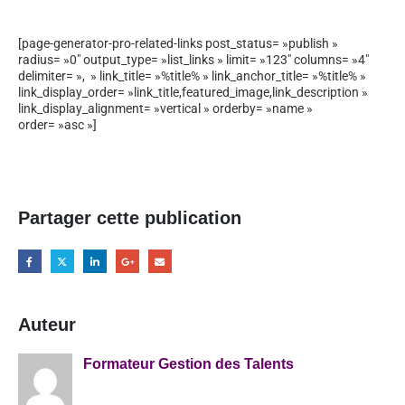
[page-generator-pro-related-links post_status= »publish »
radius= »0″ output_type= »list_links » limit= »123″ columns= »4″
delimiter= », » link_title= »%title% » link_anchor_title= »%title% »
link_display_order= »link_title,featured_image,link_description »
link_display_alignment= »vertical » orderby= »name »
order= »asc »]
Partager cette publication
Auteur
Formateur Gestion des Talents