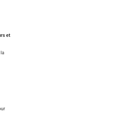
rs et
 la
our