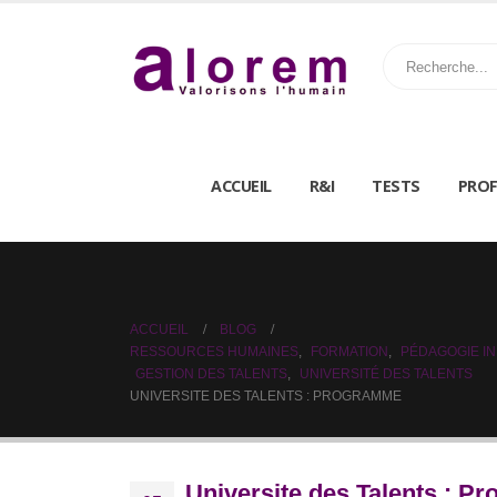
ACCUEIL
R&I
TESTS
PROF
ACCUEIL
BLOG
RESSOURCES HUMAINES
,
FORMATION
,
PÉDAGOGIE IN
GESTION DES TALENTS
,
UNIVERSITÉ DES TALENTS
UNIVERSITE DES TALENTS : PROGRAMME
Universite des Talents : 