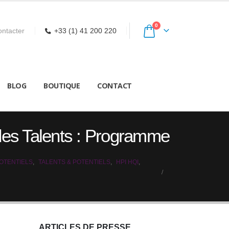
0
ntacter
+33 (1) 41 200 220
BLOG
BOUTIQUE
CONTACT
des Talents : Programme
OTENTIELS
,
TALENTS & POTENTIELS
,
HPI HQI
,
ARTICLES DE PRESSE