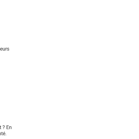
leurs
t ? En
nté.