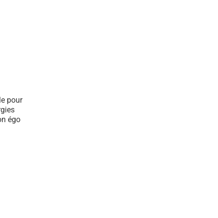
le pour
rgies
son égo