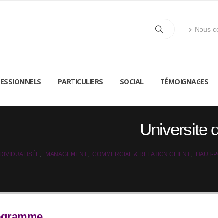
Nous co
ESSIONNELS
PARTICULIERS
SOCIAL
TÉMOIGNAGES
Universite 
DIVIDUALISÉE
,
MANAGEMENT
,
COMMERCIAL & RELATION CLIENT
,
HAUT-P
Programme