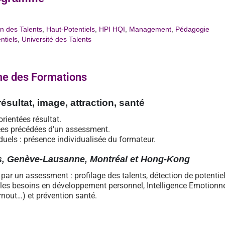
n des Talents
,
Haut-Potentiels
,
HPI HQI
,
Management
,
Pédagogie
ntiels
,
Université des Talents
me des Formations
résultat, image, attraction, santé
ientées résultat.
ées précédées d’un assessment.
iduels : présence individualisée du formateur.
ris, Genève-Lausanne, Montréal et Hong-Kong
ar un assessment : profilage des talents, détection de potentiel
 les besoins en développement personnel, Intelligence Emotionne
rnout…) et prévention santé.