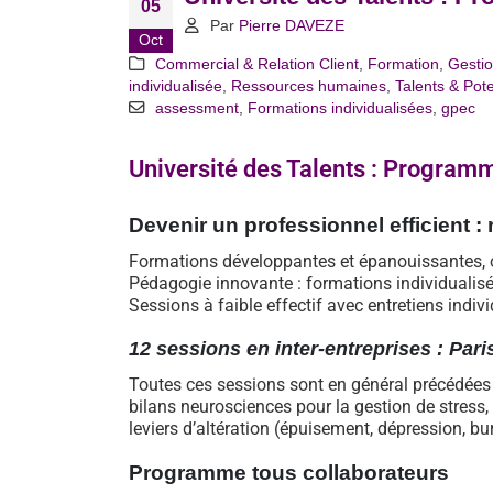
05
Par
Pierre DAVEZE
Oct
Commercial & Relation Client
,
Formation
,
Gestio
individualisée
,
Ressources humaines
,
Talents & Pote
assessment
,
Formations individualisées
,
gpec
Université des Talents : Program
Devenir un professionnel efficient : 
Formations développantes et épanouissantes, or
Pédagogie innovante : formations individualis
Sessions à faible effectif avec entretiens indiv
12 sessions en inter-entreprises : Pa
Toutes ces sessions sont en général précédées p
bilans neurosciences pour la gestion de stress,
leviers d’altération (épuisement, dépression, bu
Programme tous collaborateurs