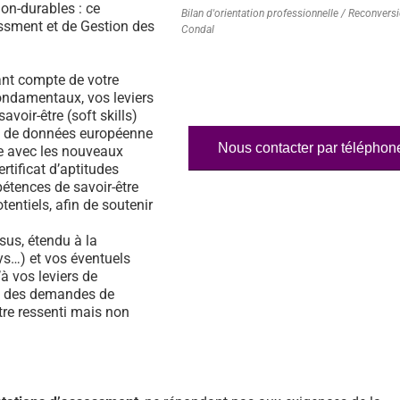
on-durables : ce
Bilan d'orientation professionnelle / Reconvers
essment et de Gestion des
Condal
nt compte de votre
fondamentaux, vos leviers
voir-être (soft skills)
ase de données européenne
Nous contacter par téléphon
e avec les nouveaux
rtificat d’aptitudes
étences de savoir-être
tentiels, afin de soutenir
us, étendu à la
s…) et vos éventuels
à vos leviers de
% des demandes de
tre ressenti mais non