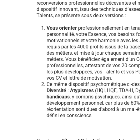
reconversions professionnelles décevantes et n
dispositif innovant, issu des techniques d’ass
Talents, se présente sous deux versions :
Vous orienter
professionnellement en tena
personnalité, votre Essence, vos besoins 
motivationnels et votre harmonie avec les sa
requis par les 4000 profils issus de la b
des métiers, et mise à jour chaque semain
métiers. Vous bénéficiez également d’un Ce
professionnelles, attestant de vos 20 comp
les plus développées, vos Talents et vos Po
vos CV et lettre de motivation.
Ce même dispositif psychométrique ci-dess
Diversité
:
Atypismes
(HQI, HQE, TDA-H, Dy
handicaps
, y compris psychiques, ainsi qu’
développement personnel, car plus de 60
réorientation sont dues d’abord à un mal-ê
défini en conscience.