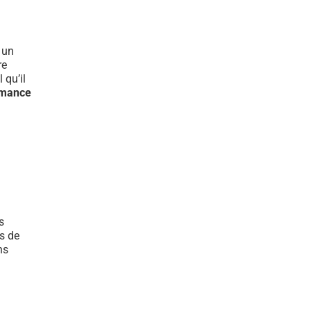
t un
re
 qu’il
rmance
s
s de
ns