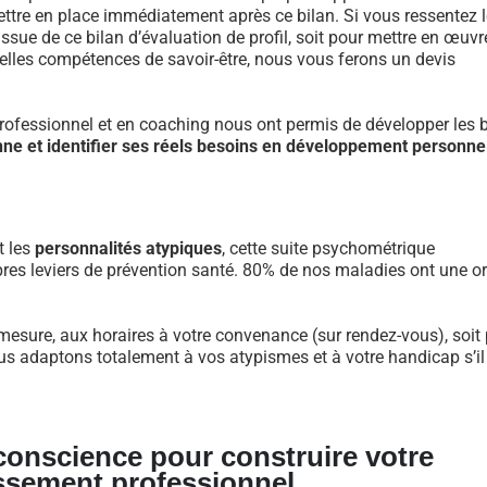
re en place immédiatement après ce bilan. Si vous ressentez l
ue de ce bilan d’évaluation de profil, soit pour mettre en œuvr
velles compétences de savoir-être, nous vous ferons un devis
fessionnel et en coaching nous ont permis de développer les 
nne et identifier ses réels besoins en développement personne
t les
personnalités atypiques
, cette suite psychométrique
res leviers de prévention santé. 80% de nos maladies ont une or
mesure, aux horaires à votre convenance (sur rendez-vous), soit 
us adaptons totalement à vos atypismes et à votre handicap s’il
 conscience pour construire votre
ssement professionnel