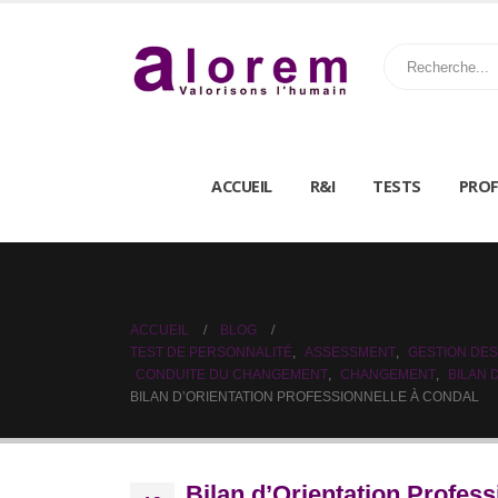
ACCUEIL
R&I
TESTS
PROF
ACCUEIL
BLOG
TEST DE PERSONNALITÉ
,
ASSESSMENT
,
GESTION DES
CONDUITE DU CHANGEMENT
,
CHANGEMENT
,
BILAN
BILAN D’ORIENTATION PROFESSIONNELLE À CONDAL
Bilan d’Orientation Profess