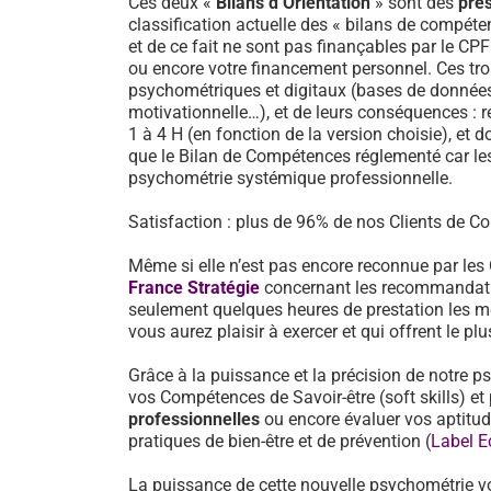
Ces deux «
Bilans d’Orientation
» sont des
pre
classification actuelle des « bilans de compéten
et de ce fait ne sont pas finançables par le CP
ou encore votre financement personnel. Ces tro
psychométriques et digitaux (bases de données d
motivationnelle…), et de leurs conséquences : 
1 à 4 H (en fonction de la version choisie), et d
que le Bilan de Compétences réglementé car les
psychométrie systémique professionnelle.
Satisfaction : plus de 96% de nos Clients de Con
Même si elle n’est pas encore reconnue par les
France Stratégie
concernant les recommandati
seulement quelques heures de prestation les mé
vous aurez plaisir à exercer et qui offrent le pl
Grâce à la puissance et la précision de notre p
vos Compétences de Savoir-être (soft skills) 
professionnelles
ou encore évaluer vos aptitu
pratiques de bien-être et de prévention (
Label E
La puissance de cette nouvelle psychométrie v