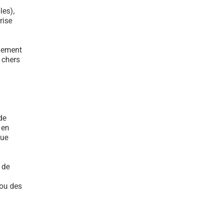
les),
rise
ulement
s chers
de
 en
que
 de
 ou des