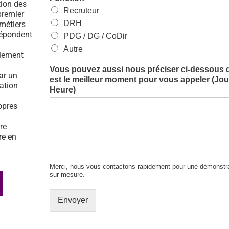
tion des
Recruteur
premier
DRH
 métiers
répondent
PDG / DG / CoDir
Autre
ulement
Vous pouvez aussi nous préciser ci-dessous 
par un
est le meilleur moment pour vous appeler (Jour
tation
Heure)
opres
re
re en
Merci, nous vous contactons rapidement pour une démonstra
sur-mesure.
Envoyer