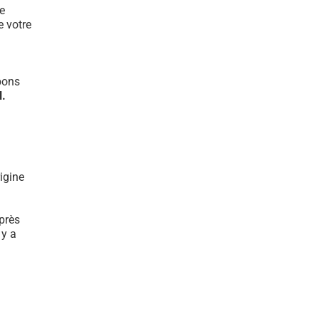
e
e votre
bons
l.
igine
près
 y a