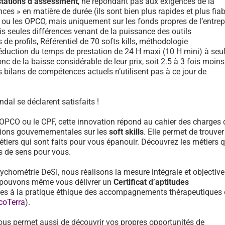
stations d’assessment
, ne répondant pas aux exigences de la
ces » en matière de durée (ils sont bien plus rapides et plus fiab
F ou les OPCO, mais uniquement sur les fonds propres de l’entrep
is seules différences venant de la puissance des outils
e profils, Référentiel de 70 softs kills, méthodologie
réduction du temps de prestation de 24 H maxi (10 H mini) à se
onc de la baisse considérable de leur prix, soit 2.5 à 3 fois moin
 bilans de compétences actuels n’utilisent pas à ce jour de
dal se déclarent satisfaits !
 OPCO ou le CPF, cette innovation répond au cahier des charges 
ons gouvernementales sur les
soft skills
. Elle permet de trouver
tiers qui sont faits pour vous épanouir. Découvrez les métiers 
us de sens pour vous.
sychométrie DeSI, nous réalisons la mesure intégrale et objective
et pouvons même vous délivrer un
Certificat d’aptitudes
des à la pratique éthique des accompagnements thérapeutiques
coTerra
).
ous permet aussi de découvrir vos propres opportunités de