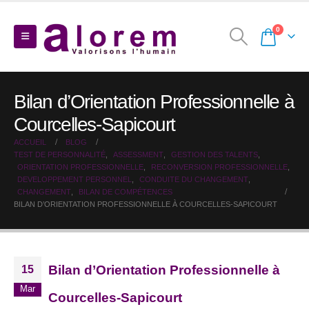
0
Bilan d’Orientation Professionnelle à
Courcelles-Sapicourt
ACCUEIL
BLOG
TEST DE PERSONNALITÉ
,
ASSESSMENT
,
GESTION DES TALENTS
,
ORIENTATION PROFESSIONNELLE
,
RECONVERSION PROFESSIONNELLE
,
DEVELOPPEMENT PERSONNEL
,
CONDUITE DU CHANGEMENT
,
CHANGEMENT
,
BILAN DE COMPÉTENCES
BILAN D’ORIENTATION PROFESSIONNELLE À COURCELLES-SAPICOURT
Bilan d’Orientation Professionnelle à
15
Mar
Courcelles-Sapicourt