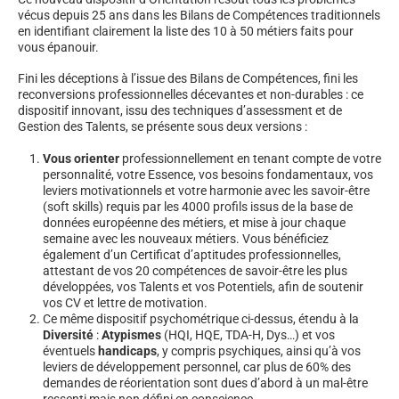
vécus depuis 25 ans dans les Bilans de Compétences traditionnels
en identifiant clairement la liste des 10 à 50 métiers faits pour
vous épanouir.
Fini les déceptions à l’issue des Bilans de Compétences, fini les
reconversions professionnelles décevantes et non-durables : ce
dispositif innovant, issu des techniques d’assessment et de
Gestion des Talents, se présente sous deux versions :
Vous orienter
professionnellement en tenant compte de votre
personnalité, votre Essence, vos besoins fondamentaux, vos
leviers motivationnels et votre harmonie avec les savoir-être
(soft skills) requis par les 4000 profils issus de la base de
données européenne des métiers, et mise à jour chaque
semaine avec les nouveaux métiers. Vous bénéficiez
également d’un Certificat d’aptitudes professionnelles,
attestant de vos 20 compétences de savoir-être les plus
développées, vos Talents et vos Potentiels, afin de soutenir
vos CV et lettre de motivation.
Ce même dispositif psychométrique ci-dessus, étendu à la
Diversité
:
Atypismes
(HQI, HQE, TDA-H, Dys…) et vos
éventuels
handicaps
, y compris psychiques, ainsi qu’à vos
leviers de développement personnel, car plus de 60% des
demandes de réorientation sont dues d’abord à un mal-être
ressenti mais non défini en conscience.