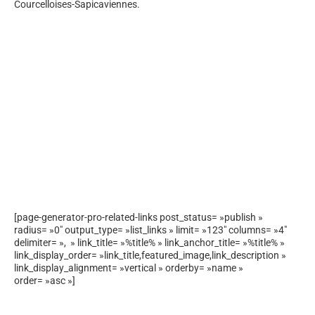
Courcelloises-Sapicaviennes.
[page-generator-pro-related-links post_status= »publish »
radius= »0″ output_type= »list_links » limit= »123″ columns= »4″
delimiter= », » link_title= »%title% » link_anchor_title= »%title% »
link_display_order= »link_title,featured_image,link_description »
link_display_alignment= »vertical » orderby= »name »
order= »asc »]