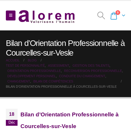
0
Bilan d’Orientation Professionnelle à
Courcelles-sur-Vesle
ACCUEIL
BLOG
TEST DE PERSONNALITÉ
,
ASSESSMENT
,
GESTION DES TALENTS
,
ORIENTATION PROFESSIONNELLE
,
RECONVERSION PROFESSIONNELLE
,
DEVELOPPEMENT PERSONNEL
,
CONDUITE DU CHANGEMENT
,
CHANGEMENT
,
BILAN DE COMPÉTENCES
BILAN D’ORIENTATION PROFESSIONNELLE À COURCELLES-SUR-VESLE
Bilan d’Orientation Professionnelle à
18
Déc
Courcelles-sur-Vesle