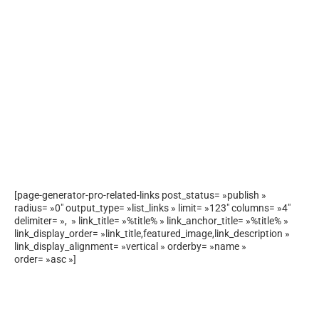
[page-generator-pro-related-links post_status= »publish »
radius= »0″ output_type= »list_links » limit= »123″ columns= »4″
delimiter= », » link_title= »%title% » link_anchor_title= »%title% »
link_display_order= »link_title,featured_image,link_description »
link_display_alignment= »vertical » orderby= »name »
order= »asc »]