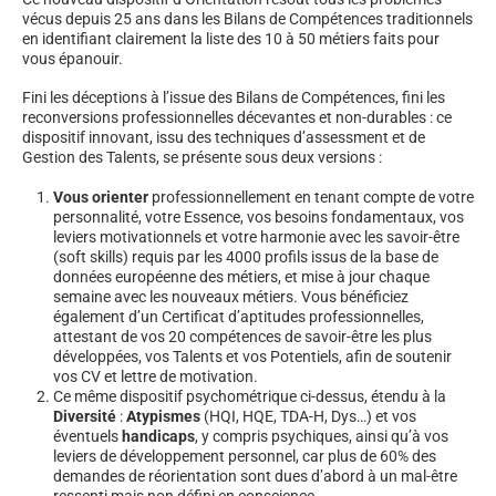
vécus depuis 25 ans dans les Bilans de Compétences traditionnels
en identifiant clairement la liste des 10 à 50 métiers faits pour
vous épanouir.
Fini les déceptions à l’issue des Bilans de Compétences, fini les
reconversions professionnelles décevantes et non-durables : ce
dispositif innovant, issu des techniques d’assessment et de
Gestion des Talents, se présente sous deux versions :
Vous orienter
professionnellement en tenant compte de votre
personnalité, votre Essence, vos besoins fondamentaux, vos
leviers motivationnels et votre harmonie avec les savoir-être
(soft skills) requis par les 4000 profils issus de la base de
données européenne des métiers, et mise à jour chaque
semaine avec les nouveaux métiers. Vous bénéficiez
également d’un Certificat d’aptitudes professionnelles,
attestant de vos 20 compétences de savoir-être les plus
développées, vos Talents et vos Potentiels, afin de soutenir
vos CV et lettre de motivation.
Ce même dispositif psychométrique ci-dessus, étendu à la
Diversité
:
Atypismes
(HQI, HQE, TDA-H, Dys…) et vos
éventuels
handicaps
, y compris psychiques, ainsi qu’à vos
leviers de développement personnel, car plus de 60% des
demandes de réorientation sont dues d’abord à un mal-être
ressenti mais non défini en conscience.