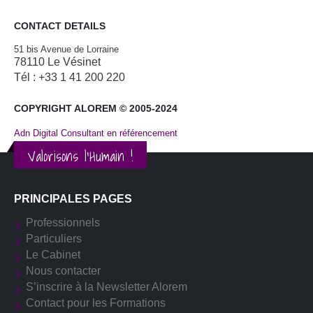
CONTACT DETAILS
51 bis Avenue de Lorraine
78110 Le Vésinet
Tél : +33 1 41 200 220
COPYRIGHT ALOREM © 2005-2024
Adn Digital Consultant en référencement
Valorisons l'Humain !
PRINCIPALES PAGES
Professionnels
Particuliers
Le Cabinet
Nous contacter
S’inscrire à la Newsletter Alorem
Contact pour les Formations