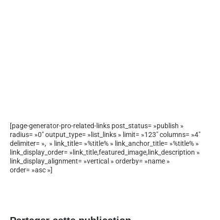
[page-generator-pro-related-links post_status= »publish »
radius= »0″ output_type= »list_links » limit= »123″ columns= »4″
delimiter= », » link_title= »%title% » link_anchor_title= »%title% »
link_display_order= »link_title,featured_image,link_description »
link_display_alignment= »vertical » orderby= »name »
order= »asc »]