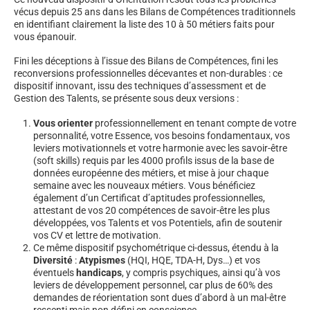
vécus depuis 25 ans dans les Bilans de Compétences traditionnels
en identifiant clairement la liste des 10 à 50 métiers faits pour
vous épanouir.
Fini les déceptions à l’issue des Bilans de Compétences, fini les
reconversions professionnelles décevantes et non-durables : ce
dispositif innovant, issu des techniques d’assessment et de
Gestion des Talents, se présente sous deux versions :
Vous orienter
professionnellement en tenant compte de votre
personnalité, votre Essence, vos besoins fondamentaux, vos
leviers motivationnels et votre harmonie avec les savoir-être
(soft skills) requis par les 4000 profils issus de la base de
données européenne des métiers, et mise à jour chaque
semaine avec les nouveaux métiers. Vous bénéficiez
également d’un Certificat d’aptitudes professionnelles,
attestant de vos 20 compétences de savoir-être les plus
développées, vos Talents et vos Potentiels, afin de soutenir
vos CV et lettre de motivation.
Ce même dispositif psychométrique ci-dessus, étendu à la
Diversité
:
Atypismes
(HQI, HQE, TDA-H, Dys…) et vos
éventuels
handicaps
, y compris psychiques, ainsi qu’à vos
leviers de développement personnel, car plus de 60% des
demandes de réorientation sont dues d’abord à un mal-être
ressenti mais non défini en conscience.