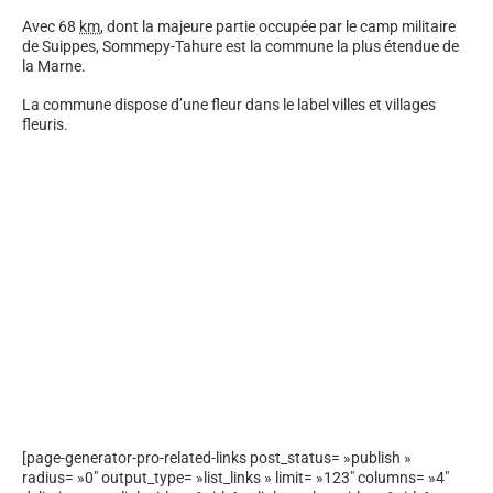
Avec 68
km
, dont la majeure partie occupée par le camp militaire
de Suippes, Sommepy-Tahure est la commune la plus étendue de
la Marne.
La commune dispose d’une fleur dans le label villes et villages
fleuris.
[page-generator-pro-related-links post_status= »publish »
radius= »0″ output_type= »list_links » limit= »123″ columns= »4″