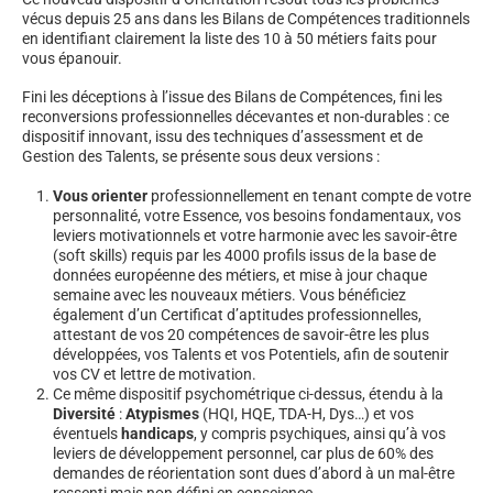
vécus depuis 25 ans dans les Bilans de Compétences traditionnels
en identifiant clairement la liste des 10 à 50 métiers faits pour
vous épanouir.
Fini les déceptions à l’issue des Bilans de Compétences, fini les
reconversions professionnelles décevantes et non-durables : ce
dispositif innovant, issu des techniques d’assessment et de
Gestion des Talents, se présente sous deux versions :
Vous orienter
professionnellement en tenant compte de votre
personnalité, votre Essence, vos besoins fondamentaux, vos
leviers motivationnels et votre harmonie avec les savoir-être
(soft skills) requis par les 4000 profils issus de la base de
données européenne des métiers, et mise à jour chaque
semaine avec les nouveaux métiers. Vous bénéficiez
également d’un Certificat d’aptitudes professionnelles,
attestant de vos 20 compétences de savoir-être les plus
développées, vos Talents et vos Potentiels, afin de soutenir
vos CV et lettre de motivation.
Ce même dispositif psychométrique ci-dessus, étendu à la
Diversité
:
Atypismes
(HQI, HQE, TDA-H, Dys…) et vos
éventuels
handicaps
, y compris psychiques, ainsi qu’à vos
leviers de développement personnel, car plus de 60% des
demandes de réorientation sont dues d’abord à un mal-être
ressenti mais non défini en conscience.