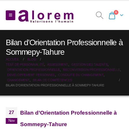
0
Bilan d’Orientation Professionnelle à
Sommepy-Tahure
ACCUEIL
BLOG
TEST DE PERSONNALITÉ
,
ASSESSMENT
,
GESTION DES TALENTS
,
ORIENTATION PROFESSIONNELLE
,
RECONVERSION PROFESSIONNELLE
,
DEVELOPPEMENT PERSONNEL
,
CONDUITE DU CHANGEMENT
,
CHANGEMENT
,
BILAN DE COMPÉTENCES
BILAN D’ORIENTATION PROFESSIONNELLE À SOMMEPY-TAHURE
Bilan d’Orientation Professionnelle à
27
Nov
Sommepy-Tahure