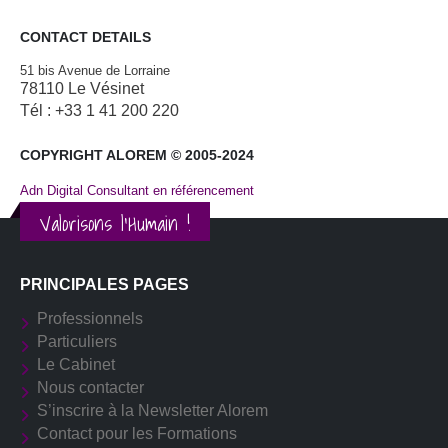
CONTACT DETAILS
51 bis Avenue de Lorraine
78110 Le Vésinet
Tél : +33 1 41 200 220
COPYRIGHT ALOREM © 2005-2024
Adn Digital Consultant en référencement
Valorisons l'Humain !
PRINCIPALES PAGES
Professionnels
Particuliers
Le Cabinet
Nous contacter
S’inscrire à la Newsletter Alorem
Contact pour les Formations