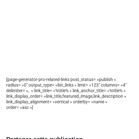
[page-generator-pro-related-links post_status= »publish »
radius= »0″ output_type= »list_links » limit= »123″ columns= »4″
delimiter= », » link_title= »%title% » link_anchor_title= »%title% »
link_display_order= »link_title,featured_image,link_description »
link_display_alignment= »vertical » orderby= »name »
order= »asc »]