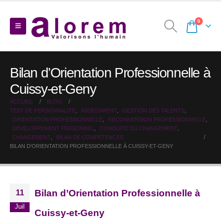
0
Bilan d’Orientation Professionnelle à
Cuissy-et-Geny
ACCUEIL
BLOG
TEST DE PERSONNALITÉ
,
ASSESSMENT
,
GESTION DES TALENTS
,
ORIENTATION PROFESSIONNELLE
,
RECONVERSION PROFESSIONNELLE
,
DEVELOPPEMENT PERSONNEL
,
CONDUITE DU CHANGEMENT
,
CHANGEMENT
,
BILAN DE COMPÉTENCES
BILAN D’ORIENTATION PROFESSIONNELLE À CUISSY-ET-GENY
Bilan d’Orientation Professionnelle à
11
Juil
Cuissy-et-Geny