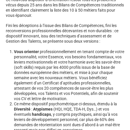
vécus depuis 25 ans dans les Bilans de Compétences traditionnels
en identifiant clairement la liste des 10 à 50 métiers faits pour
vous épanouir.
Fini les déceptions à l’issue des Bilans de Compétences, fini les
reconversions professionnelles décevantes et non-durables : ce
dispositif innovant, issu des techniques d’assessment et de
Gestion des Talents, se présente sous deux versions :
Vous orienter
professionnellement en tenant compte de votre
personnalité, votre Essence, vos besoins fondamentaux, vos
leviers motivationnels et votre harmonie avec les savoir-être
(soft skills) requis par les 4000 profils issus de la base de
données européenne des métiers, et mise à jour chaque
semaine avec les nouveaux métiers. Vous bénéficiez
également d’un Certificat d’aptitudes professionnelles,
attestant de vos 20 compétences de savoir-être les plus
développées, vos Talents et vos Potentiels, afin de soutenir
vos CV et lettre de motivation.
Ce même dispositif psychométrique ci-dessus, étendu à la
Diversité
:
Atypismes
(HQI, HQE, TDA-H, Dys…) et vos
éventuels
handicaps
, y compris psychiques, ainsi qu’à vos
leviers de développement personnel, car plus de 60% des
demandes de réorientation sont dues d’abord à un mal-être
ressenti mais non défini en conscience.