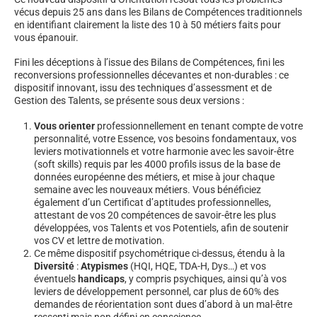
vécus depuis 25 ans dans les Bilans de Compétences traditionnels
en identifiant clairement la liste des 10 à 50 métiers faits pour
vous épanouir.
Fini les déceptions à l’issue des Bilans de Compétences, fini les
reconversions professionnelles décevantes et non-durables : ce
dispositif innovant, issu des techniques d’assessment et de
Gestion des Talents, se présente sous deux versions :
Vous orienter
professionnellement en tenant compte de votre
personnalité, votre Essence, vos besoins fondamentaux, vos
leviers motivationnels et votre harmonie avec les savoir-être
(soft skills) requis par les 4000 profils issus de la base de
données européenne des métiers, et mise à jour chaque
semaine avec les nouveaux métiers. Vous bénéficiez
également d’un Certificat d’aptitudes professionnelles,
attestant de vos 20 compétences de savoir-être les plus
développées, vos Talents et vos Potentiels, afin de soutenir
vos CV et lettre de motivation.
Ce même dispositif psychométrique ci-dessus, étendu à la
Diversité
:
Atypismes
(HQI, HQE, TDA-H, Dys…) et vos
éventuels
handicaps
, y compris psychiques, ainsi qu’à vos
leviers de développement personnel, car plus de 60% des
demandes de réorientation sont dues d’abord à un mal-être
ressenti mais non défini en conscience.