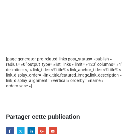
[page-generator-pro-related-links post_status= »publish »
radius= »0″ output_type= »list_links » limit= »123″ columns= »4″
delimiter= », » link_title= »%title% » link_anchor_title= »%title% »
link_display_order= »link_title,featured_image,link_description »
link_display_alignment= »vertical » orderby= »name »
order= »asc »]
Partager cette publication