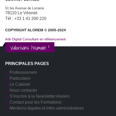
51 bis Avenue de Lorraine
78110 Le Vésinet
Tél : +33 1 41 200 220
COPYRIGHT ALOREM © 2005-2024
Adn Digital Consultant en référencement
Valorisons l'Humain !
PRINCIPALES PAGES
Professionnels
Particuliers
Le Cabinet
Nous contacter
S’inscrire à la Newsletter Alorem
Contact pour les Formations
Mentions légales et infos administratives