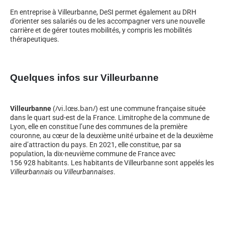
En entreprise à Villeurbanne, DeSI permet également au DRH
d’orienter ses salariés ou de les accompagner vers une nouvelle
carrière et de gérer toutes mobilités, y compris les mobilités
thérapeutiques.
Quelques infos sur Villeurbanne
/
v
i
.
l
œ
ʁ
.
b
a
n
/
Villeurbanne
(
) est une commune française située
dans le quart sud-est de la France. Limitrophe de la commune de
Lyon, elle en constitue l’une des communes de la première
couronne, au cœur de la deuxième unité urbaine et de la deuxième
aire d’attraction du pays. En 2021, elle constitue, par sa
population, la dix-neuvième commune de France avec
156 928 habitants. Les habitants de Villeurbanne sont appelés les
Villeurbannais
ou
Villeurbannaises
.