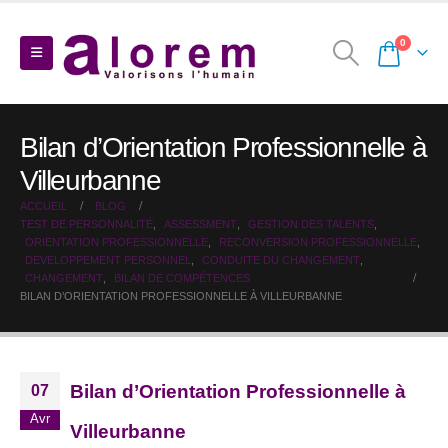
0
Bilan d’Orientation Professionnelle à
Villeurbanne
ACCUEIL
BLOG
TEST DE PERSONNALITÉ
,
ASSESSMENT
,
GESTION DES TALENTS
,
ORIENTATION PROFESSIONNELLE
,
RECONVERSION PROFESSIONNELLE
,
DEVELOPPEMENT PERSONNEL
,
CONDUITE DU CHANGEMENT
,
CHANGEMENT
,
BILAN DE COMPÉTENCES
BILAN D’ORIENTATION PROFESSIONNELLE À VILLEURBANNE
Bilan d’Orientation Professionnelle à
07
Avr
Villeurbanne