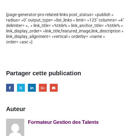
[page-generator-pro-related-links post_status= »publish »
radius= »0″ output_type= »list_links » limit= »123″ columns= »4″
delimiter= », » link_title= »%title% » link_anchor_title= »%title% »
link_display_order= »link_title,featured_image,link_description »
link_display_alignment= »vertical » orderby= »name »
order= »asc »]
Partager cette publication
Auteur
Formateur Gestion des Talents