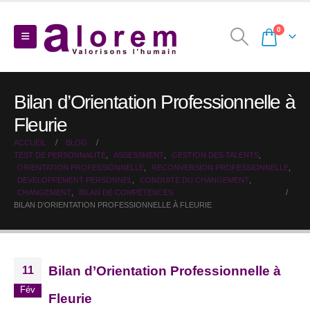
0
Bilan d’Orientation Professionnelle à
Fleurie
ACCUEIL
BLOG
TEST DE PERSONNALITÉ
,
ASSESSMENT
,
GESTION DES TALENTS
,
ORIENTATION PROFESSIONNELLE
,
RECONVERSION PROFESSIONNELLE
,
DEVELOPPEMENT PERSONNEL
,
CONDUITE DU CHANGEMENT
,
CHANGEMENT
,
BILAN DE COMPÉTENCES
BILAN D’ORIENTATION PROFESSIONNELLE À FLEURIE
Bilan d’Orientation Professionnelle à
11
Fév
Fleurie