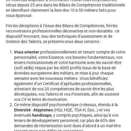
vécus depuis 25 ans dans les Bilans de Compétences traditionnels
en identifiant clairement la liste des 10 à 50 métiers faits pour
vous épanouir.
Fini les déceptions à l’issue des Bilans de Compétences, fini les
reconversions professionnelles décevantes et non-durables : ce
dispositif innovant, issu des techniques d’assessment et de
Gestion des Talents, se présente sous deux versions :
Vous orienter
professionnellement en tenant compte de votre
personnalité, votre Essence, vos besoins fondamentaux, vos
leviers motivationnels et votre harmonie avec les savoir-être
(soft skills) requis par les 4000 profils issus de la base de
données européenne des métiers, et mise à jour chaque
semaine avec les nouveaux métiers. Vous bénéficiez
également d’un Certificat d’aptitudes professionnelles,
attestant de vos 20 compétences de savoir-être les plus
développées, vos Talents et vos Potentiels, afin de soutenir
vos CV et lettre de motivation.
Ce même dispositif psychométrique ci-dessus, étendu à la
Diversité
:
Atypismes
(HQI, HQE, TDA-H, Dys…) et vos
éventuels
handicaps
, y compris psychiques, ainsi qu’à vos
leviers de développement personnel, car plus de 60% des
demandes de réorientation sont dues d’abord à un mal-être
ressenti mais non défini en conscience.