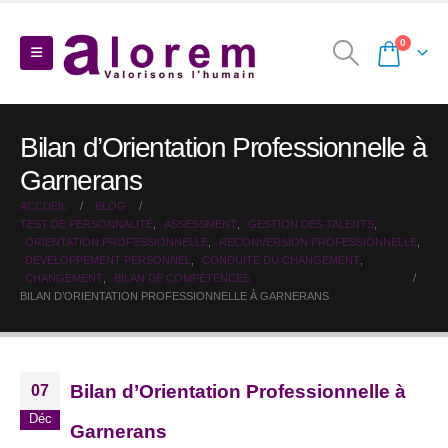
0
Bilan d’Orientation Professionnelle à
Garnerans
ACCUEIL
BLOG
TEST DE PERSONNALITÉ
,
ASSESSMENT
,
GESTION DES TALENTS
,
ORIENTATION PROFESSIONNELLE
,
RECONVERSION PROFESSIONNELLE
,
DEVELOPPEMENT PERSONNEL
,
CONDUITE DU CHANGEMENT
,
CHANGEMENT
,
BILAN DE COMPÉTENCES
BILAN D’ORIENTATION PROFESSIONNELLE À GARNERANS
Bilan d’Orientation Professionnelle à
07
Déc
Garnerans