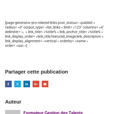
[page-generator-pro-related-links post_status= »publish »
radius= »0″ output_type= »list_links » limit= »123″ columns= »4″
delimiter= », » link_title= »%title% » link_anchor_title= »%title% »
link_display_order= »link_title,featured_image,link_description »
link_display_alignment= »vertical » orderby= »name »
order= »asc »]
Partager cette publication
Auteur
Formateur Gestion des Talents