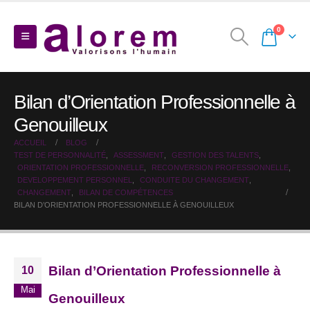
0
Bilan d’Orientation Professionnelle à
Genouilleux
ACCUEIL
BLOG
TEST DE PERSONNALITÉ
,
ASSESSMENT
,
GESTION DES TALENTS
,
ORIENTATION PROFESSIONNELLE
,
RECONVERSION PROFESSIONNELLE
,
DEVELOPPEMENT PERSONNEL
,
CONDUITE DU CHANGEMENT
,
CHANGEMENT
,
BILAN DE COMPÉTENCES
BILAN D’ORIENTATION PROFESSIONNELLE À GENOUILLEUX
Bilan d’Orientation Professionnelle à
10
Mai
Genouilleux