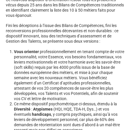
vécus depuis 25 ans dans les Bilans de Compétences traditionnels
en identifiant clairement la liste des 10 à 50 métiers faits pour
vous épanouir.
Fini les déceptions à l’issue des Bilans de Compétences, fini les
reconversions professionnelles décevantes et non-durables : ce
dispositif innovant, issu des techniques d’assessment et de
Gestion des Talents, se présente sous deux versions :
Vous orienter
professionnellement en tenant compte de votre
personnalité, votre Essence, vos besoins fondamentaux, vos
leviers motivationnels et votre harmonie avec les savoir-être
(soft skills) requis par les 4000 profils issus de la base de
données européenne des métiers, et mise à jour chaque
semaine avec les nouveaux métiers. Vous bénéficiez
également d’un Certificat d’aptitudes professionnelles,
attestant de vos 20 compétences de savoir-être les plus
développées, vos Talents et vos Potentiels, afin de soutenir
vos CV et lettre de motivation.
Ce même dispositif psychométrique ci-dessus, étendu à la
Diversité
:
Atypismes
(HQI, HQE, TDA-H, Dys…) et vos
éventuels
handicaps
, y compris psychiques, ainsi qu’à vos
leviers de développement personnel, car plus de 60% des
demandes de réorientation sont dues d’abord à un mal-être
ressenti mais non défini en conscience.