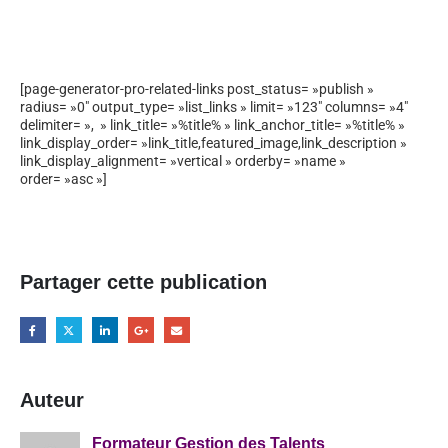
[page-generator-pro-related-links post_status= »publish »
radius= »0″ output_type= »list_links » limit= »123″ columns= »4″
delimiter= », » link_title= »%title% » link_anchor_title= »%title% »
link_display_order= »link_title,featured_image,link_description »
link_display_alignment= »vertical » orderby= »name »
order= »asc »]
Partager cette publication
Auteur
Formateur Gestion des Talents