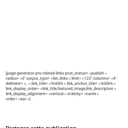
[page-generator-pro-related-links post_status= »publish »
radius= »0″ output_type= »list_links » limit= »123″ columns= »4″
delimiter= », » link_title= »%title% » link_anchor_title= »%title% »
link_display_order= »link_title,featured_image,link_description »
link_display_alignment= »vertical » orderby= »name »
order= »asc »]