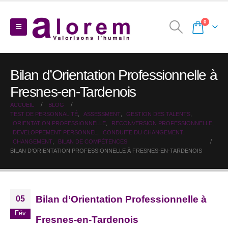
0
Bilan d’Orientation Professionnelle à
Fresnes-en-Tardenois
ACCUEIL
BLOG
TEST DE PERSONNALITÉ
,
ASSESSMENT
,
GESTION DES TALENTS
,
ORIENTATION PROFESSIONNELLE
,
RECONVERSION PROFESSIONNELLE
,
DEVELOPPEMENT PERSONNEL
,
CONDUITE DU CHANGEMENT
,
CHANGEMENT
,
BILAN DE COMPÉTENCES
BILAN D’ORIENTATION PROFESSIONNELLE À FRESNES-EN-TARDENOIS
Bilan d’Orientation Professionnelle à
05
Fév
Fresnes-en-Tardenois