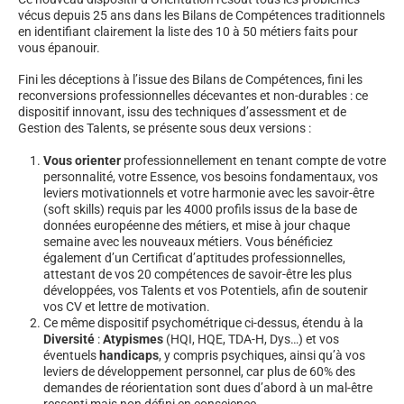
vécus depuis 25 ans dans les Bilans de Compétences traditionnels
en identifiant clairement la liste des 10 à 50 métiers faits pour
vous épanouir.
Fini les déceptions à l’issue des Bilans de Compétences, fini les
reconversions professionnelles décevantes et non-durables : ce
dispositif innovant, issu des techniques d’assessment et de
Gestion des Talents, se présente sous deux versions :
Vous orienter
professionnellement en tenant compte de votre
personnalité, votre Essence, vos besoins fondamentaux, vos
leviers motivationnels et votre harmonie avec les savoir-être
(soft skills) requis par les 4000 profils issus de la base de
données européenne des métiers, et mise à jour chaque
semaine avec les nouveaux métiers. Vous bénéficiez
également d’un Certificat d’aptitudes professionnelles,
attestant de vos 20 compétences de savoir-être les plus
développées, vos Talents et vos Potentiels, afin de soutenir
vos CV et lettre de motivation.
Ce même dispositif psychométrique ci-dessus, étendu à la
Diversité
:
Atypismes
(HQI, HQE, TDA-H, Dys…) et vos
éventuels
handicaps
, y compris psychiques, ainsi qu’à vos
leviers de développement personnel, car plus de 60% des
demandes de réorientation sont dues d’abord à un mal-être
ressenti mais non défini en conscience.