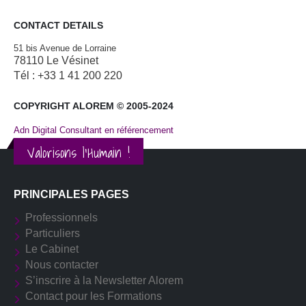
CONTACT DETAILS
51 bis Avenue de Lorraine
78110 Le Vésinet
Tél : +33 1 41 200 220
COPYRIGHT ALOREM © 2005-2024
Adn Digital Consultant en référencement
Valorisons l'Humain !
PRINCIPALES PAGES
Professionnels
Particuliers
Le Cabinet
Nous contacter
S’inscrire à la Newsletter Alorem
Contact pour les Formations