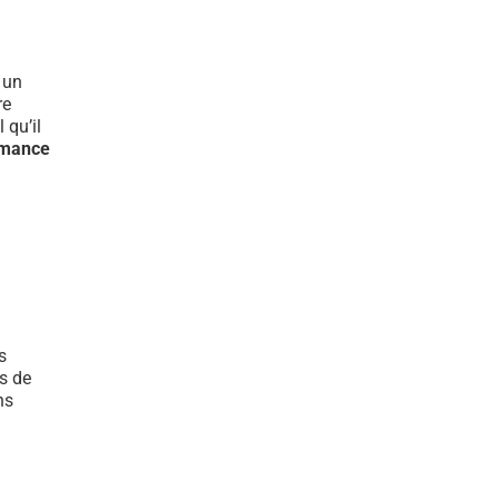
t un
re
 qu’il
rmance
s
s de
ns