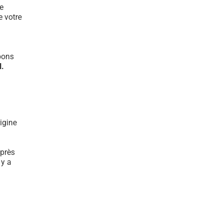
e
e votre
bons
l.
igine
 près
 y a