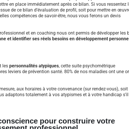
re en place immédiatement après ce bilan. Si vous ressentez l
ue de ce bilan d’évaluation de profil, soit pour mettre en œuvr
velles compétences de savoir-être, nous vous ferons un devis
fessionnel et en coaching nous ont permis de développer les 
nne et identifier ses réels besoins en développement personne
t les
personnalités atypiques
, cette suite psychométrique
res leviers de prévention santé. 80% de nos maladies ont une or
r-mesure, aux horaires à votre convenance (sur rendez-vous), soit
us adaptons totalement à vos atypismes et à votre handicap s’il
 conscience pour construire votre
ssement professionnel