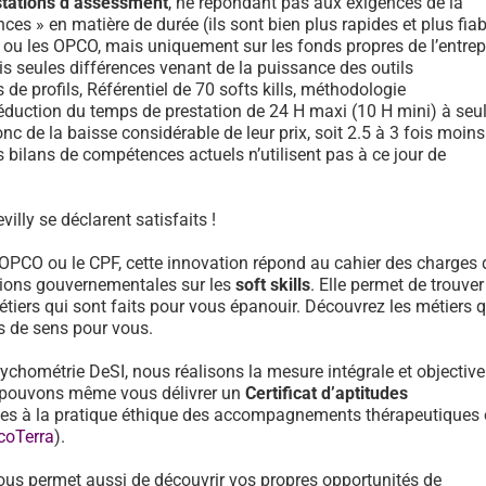
stations d’assessment
, ne répondant pas aux exigences de la
ces » en matière de durée (ils sont bien plus rapides et plus fiab
F ou les OPCO, mais uniquement sur les fonds propres de l’entrep
is seules différences venant de la puissance des outils
e profils, Référentiel de 70 softs kills, méthodologie
réduction du temps de prestation de 24 H maxi (10 H mini) à se
onc de la baisse considérable de leur prix, soit 2.5 à 3 fois moin
 bilans de compétences actuels n’utilisent pas à ce jour de
illy se déclarent satisfaits !
 OPCO ou le CPF, cette innovation répond au cahier des charges 
ons gouvernementales sur les
soft skills
. Elle permet de trouver
tiers qui sont faits pour vous épanouir. Découvrez les métiers 
us de sens pour vous.
sychométrie DeSI, nous réalisons la mesure intégrale et objective
et pouvons même vous délivrer un
Certificat d’aptitudes
des à la pratique éthique des accompagnements thérapeutiques
coTerra
).
ous permet aussi de découvrir vos propres opportunités de