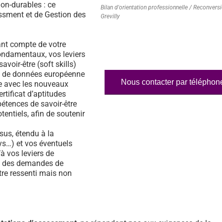
on-durables : ce
Bilan d'orientation professionnelle / Reconvers
essment et de Gestion des
Grevilly
nt compte de votre
fondamentaux, vos leviers
voir-être (soft skills)
ase de données européenne
Nous contacter par téléphon
e avec les nouveaux
rtificat d’aptitudes
étences de savoir-être
tentiels, afin de soutenir
us, étendu à la
s…) et vos éventuels
à vos leviers de
% des demandes de
tre ressenti mais non