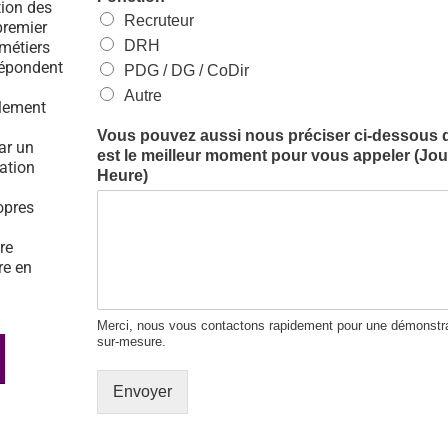
tion des
Recruteur
premier
DRH
 métiers
répondent
PDG / DG / CoDir
Autre
ulement
Vous pouvez aussi nous préciser ci-dessous 
par un
est le meilleur moment pour vous appeler (Jour
tation
Heure)
opres
re
re en
Merci, nous vous contactons rapidement pour une démonstra
sur-mesure.
Envoyer