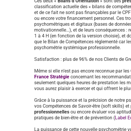
Ces deux «
Bilans d’Orientation
» sont des
pre
classification actuelle des « bilans de compéten
et de ce fait ne sont pas finançables par le CP
ou encore votre financement personnel. Ces tro
psychométriques et digitaux (bases de données d
motivationnelle…), et de leurs conséquences : 
1 à 4 H (en fonction de la version choisie), et d
que le Bilan de Compétences réglementé car les
psychométrie systémique professionnelle.
Satisfaction : plus de 96% de nos Clients de Grev
Même si elle n’est pas encore reconnue par les
France Stratégie
concernant les recommandati
seulement quelques heures de prestation les mé
vous aurez plaisir à exercer et qui offrent le pl
Grâce à la puissance et la précision de notre p
vos Compétences de Savoir-être (soft skills) 
professionnelles
ou encore évaluer vos aptitu
pratiques de bien-être et de prévention (
Label E
La puissance de cette nouvelle psychométrie v