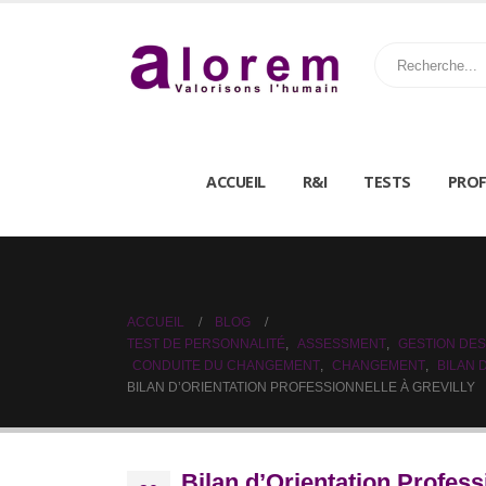
ACCUEIL
R&I
TESTS
PROF
ACCUEIL
BLOG
TEST DE PERSONNALITÉ
,
ASSESSMENT
,
GESTION DES
CONDUITE DU CHANGEMENT
,
CHANGEMENT
,
BILAN
BILAN D’ORIENTATION PROFESSIONNELLE À GREVILLY
Bilan d’Orientation Profess