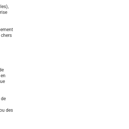
les),
rise
ulement
s chers
de
 en
que
 de
 ou des