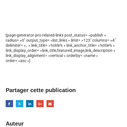
[page-generator-pro-related-links post_status= »publish »
radius= »0″ output_type= »list_links » limit= »123″ columns= »4″
delimiter= », » link_title= »%title% » link_anchor_title= »%title% »
link_display_order= »link_title,featured_image,link_description »
link_display_alignment= »vertical » orderby= »name »
order= »asc »]
Partager cette publication
Auteur