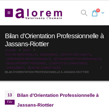
0
Bilan d’Orientation Professionnelle à
Jassans-Riottier
ACCUEIL
BLOG
TEST DE PERSONNALITÉ
,
ASSESSMENT
,
GESTION DES TALENTS
,
ORIENTATION PROFESSIONNELLE
,
RECONVERSION PROFESSIONNELLE
,
DEVELOPPEMENT PERSONNEL
,
CONDUITE DU CHANGEMENT
,
CHANGEMENT
,
BILAN DE COMPÉTENCES
BILAN D’ORIENTATION PROFESSIONNELLE À JASSANS-RIOTTIER
Bilan d’Orientation Professionnelle à
13
Fév
Jassans-Riottier