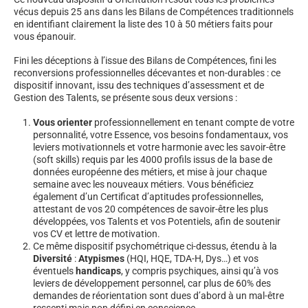
vécus depuis 25 ans dans les Bilans de Compétences traditionnels
en identifiant clairement la liste des 10 à 50 métiers faits pour
vous épanouir.
Fini les déceptions à l’issue des Bilans de Compétences, fini les
reconversions professionnelles décevantes et non-durables : ce
dispositif innovant, issu des techniques d’assessment et de
Gestion des Talents, se présente sous deux versions :
Vous orienter
professionnellement en tenant compte de votre
personnalité, votre Essence, vos besoins fondamentaux, vos
leviers motivationnels et votre harmonie avec les savoir-être
(soft skills) requis par les 4000 profils issus de la base de
données européenne des métiers, et mise à jour chaque
semaine avec les nouveaux métiers. Vous bénéficiez
également d’un Certificat d’aptitudes professionnelles,
attestant de vos 20 compétences de savoir-être les plus
développées, vos Talents et vos Potentiels, afin de soutenir
vos CV et lettre de motivation.
Ce même dispositif psychométrique ci-dessus, étendu à la
Diversité
:
Atypismes
(HQI, HQE, TDA-H, Dys…) et vos
éventuels
handicaps
, y compris psychiques, ainsi qu’à vos
leviers de développement personnel, car plus de 60% des
demandes de réorientation sont dues d’abord à un mal-être
ressenti mais non défini en conscience.