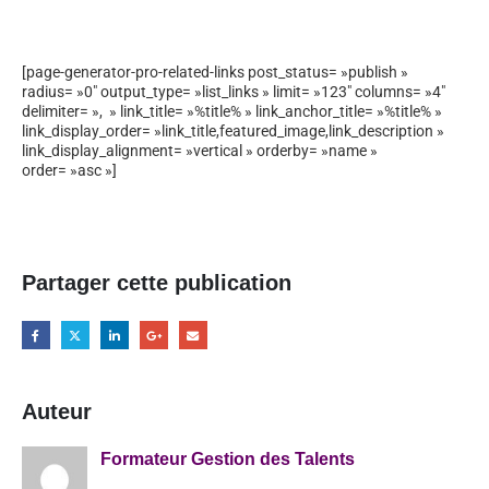
[page-generator-pro-related-links post_status= »publish »
radius= »0″ output_type= »list_links » limit= »123″ columns= »4″
delimiter= », » link_title= »%title% » link_anchor_title= »%title% »
link_display_order= »link_title,featured_image,link_description »
link_display_alignment= »vertical » orderby= »name »
order= »asc »]
Partager cette publication
Auteur
Formateur Gestion des Talents