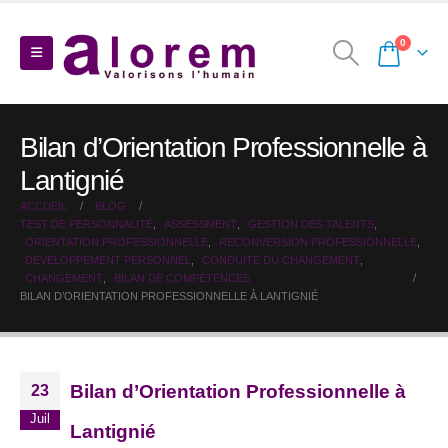
0
Bilan d’Orientation Professionnelle à
Lantignié
ACCUEIL
BLOG
TEST DE PERSONNALITÉ
,
ASSESSMENT
,
GESTION DES TALENTS
,
ORIENTATION PROFESSIONNELLE
,
RECONVERSION PROFESSIONNELLE
,
DEVELOPPEMENT PERSONNEL
,
CONDUITE DU CHANGEMENT
,
CHANGEMENT
,
BILAN DE COMPÉTENCES
BILAN D’ORIENTATION PROFESSIONNELLE À LANTIGNIÉ
Bilan d’Orientation Professionnelle à
23
Juil
Lantignié