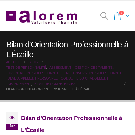
0
Bilan d’Orientation Professionnelle à
L’Écaille
ACCUEIL
BLOG
TEST DE PERSONNALITÉ
,
ASSESSMENT
,
GESTION DES TALENTS
,
ORIENTATION PROFESSIONNELLE
,
RECONVERSION PROFESSIONNELLE
,
DEVELOPPEMENT PERSONNEL
,
CONDUITE DU CHANGEMENT
,
CHANGEMENT
,
BILAN DE COMPÉTENCES
BILAN D’ORIENTATION PROFESSIONNELLE À L’ÉCAILLE
Bilan d’Orientation Professionnelle à
05
Jan
L’Écaille