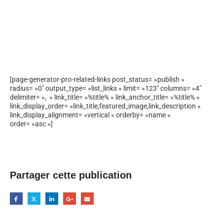
[page-generator-pro-related-links post_status= »publish »
radius= »0″ output_type= »list_links » limit= »123″ columns= »4″
delimiter= », » link_title= »%title% » link_anchor_title= »%title% »
link_display_order= »link_title,featured_image,link_description »
link_display_alignment= »vertical » orderby= »name »
order= »asc »]
Partager cette publication