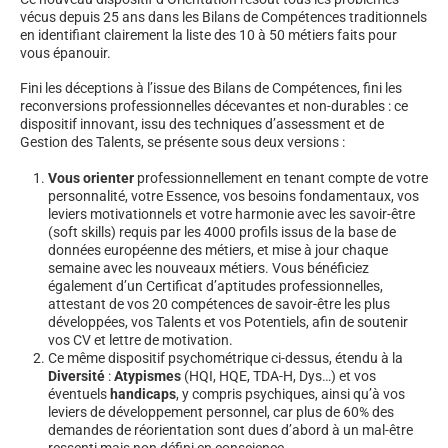
vécus depuis 25 ans dans les Bilans de Compétences traditionnels
en identifiant clairement la liste des 10 à 50 métiers faits pour
vous épanouir.
Fini les déceptions à l’issue des Bilans de Compétences, fini les
reconversions professionnelles décevantes et non-durables : ce
dispositif innovant, issu des techniques d’assessment et de
Gestion des Talents, se présente sous deux versions :
Vous orienter
professionnellement en tenant compte de votre
personnalité, votre Essence, vos besoins fondamentaux, vos
leviers motivationnels et votre harmonie avec les savoir-être
(soft skills) requis par les 4000 profils issus de la base de
données européenne des métiers, et mise à jour chaque
semaine avec les nouveaux métiers. Vous bénéficiez
également d’un Certificat d’aptitudes professionnelles,
attestant de vos 20 compétences de savoir-être les plus
développées, vos Talents et vos Potentiels, afin de soutenir
vos CV et lettre de motivation.
Ce même dispositif psychométrique ci-dessus, étendu à la
Diversité
:
Atypismes
(HQI, HQE, TDA-H, Dys…) et vos
éventuels
handicaps
, y compris psychiques, ainsi qu’à vos
leviers de développement personnel, car plus de 60% des
demandes de réorientation sont dues d’abord à un mal-être
ressenti mais non défini en conscience.