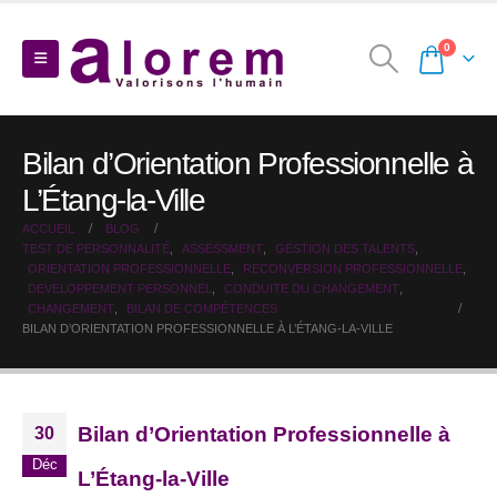
0
Bilan d’Orientation Professionnelle à
L’Étang-la-Ville
ACCUEIL
BLOG
TEST DE PERSONNALITÉ
,
ASSESSMENT
,
GESTION DES TALENTS
,
ORIENTATION PROFESSIONNELLE
,
RECONVERSION PROFESSIONNELLE
,
DEVELOPPEMENT PERSONNEL
,
CONDUITE DU CHANGEMENT
,
CHANGEMENT
,
BILAN DE COMPÉTENCES
BILAN D’ORIENTATION PROFESSIONNELLE À L’ÉTANG-LA-VILLE
Bilan d’Orientation Professionnelle à
30
Déc
L’Étang-la-Ville