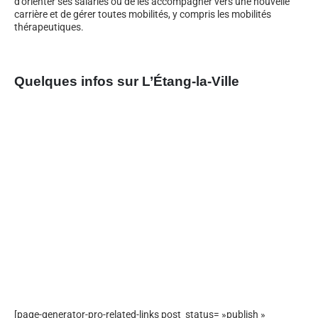
d’orienter ses salariés ou de les accompagner vers une nouvelle
carrière et de gérer toutes mobilités, y compris les mobilités
thérapeutiques.
Quelques infos sur L’Étang-la-Ville
[page-generator-pro-related-links post_status= »publish »