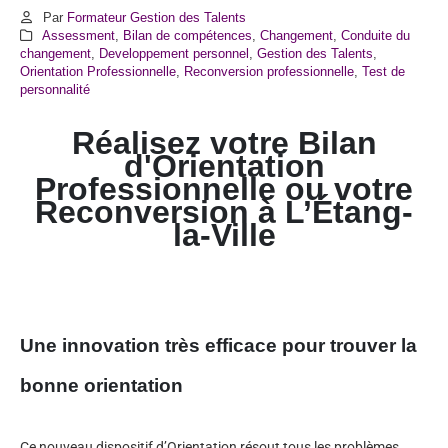
Par
Formateur Gestion des Talents
Assessment
,
Bilan de compétences
,
Changement
,
Conduite du
changement
,
Developpement personnel
,
Gestion des Talents
,
Orientation Professionnelle
,
Reconversion professionnelle
,
Test de
personnalité
Réalisez votre Bilan
d'Orientation
Professionnelle ou votre
Reconversion à
L’Étang-
la-Ville
Une innovation très efficace pour trouver la
bonne orientation
Ce nouveau dispositif d’Orientation résout tous les problèmes