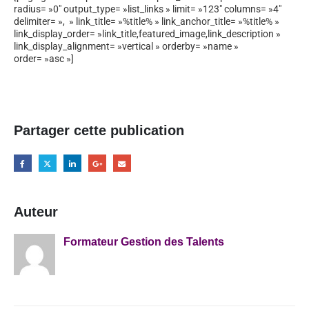
radius= »0″ output_type= »list_links » limit= »123″ columns= »4″
delimiter= », » link_title= »%title% » link_anchor_title= »%title% »
link_display_order= »link_title,featured_image,link_description »
link_display_alignment= »vertical » orderby= »name »
order= »asc »]
Partager cette publication
Auteur
Formateur Gestion des Talents