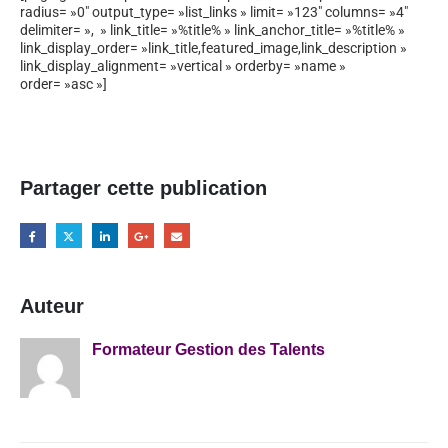
radius= »0″ output_type= »list_links » limit= »123″ columns= »4″
delimiter= », » link_title= »%title% » link_anchor_title= »%title% »
link_display_order= »link_title,featured_image,link_description »
link_display_alignment= »vertical » orderby= »name »
order= »asc »]
Partager cette publication
Auteur
Formateur Gestion des Talents