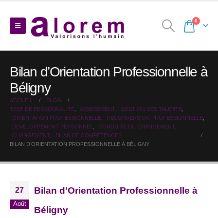
0
Bilan d’Orientation Professionnelle à
Béligny
ACCUEIL
BLOG
TEST DE PERSONNALITÉ
,
ASSESSMENT
,
GESTION DES TALENTS
,
ORIENTATION PROFESSIONNELLE
,
RECONVERSION PROFESSIONNELLE
,
DEVELOPPEMENT PERSONNEL
,
CONDUITE DU CHANGEMENT
,
CHANGEMENT
,
BILAN DE COMPÉTENCES
BILAN D’ORIENTATION PROFESSIONNELLE À BÉLIGNY
Bilan d’Orientation Professionnelle à
27
Août
Béligny