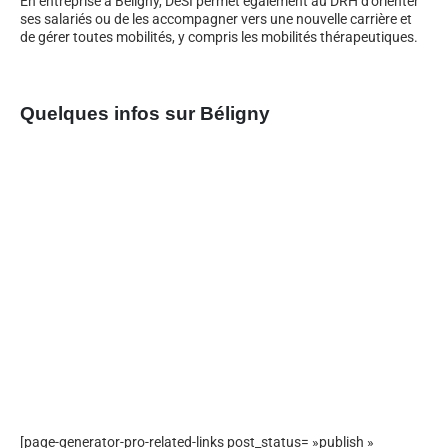
En entreprise à Béligny, DeSI permet également au DRH d’orienter
ses salariés ou de les accompagner vers une nouvelle carrière et
de gérer toutes mobilités, y compris les mobilités thérapeutiques.
Quelques infos sur Béligny
[page-generator-pro-related-links post_status= »publish »