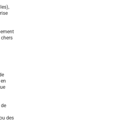
les),
rise
ulement
s chers
de
 en
que
 de
 ou des