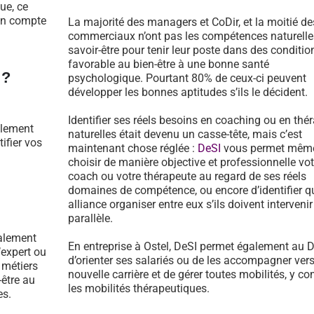
ue, ce
 en compte
La majorité des managers et CoDir, et la moitié de
commerciaux n’ont pas les compétences naturelle
savoir-être pour tenir leur poste dans des conditio
favorable au bien-être à une bonne santé
 ?
psychologique. Pourtant 80% de ceux-ci peuvent
développer les bonnes aptitudes s’ils le décident.
Identifier ses réels besoins en coaching ou en thé
llement
naturelles était devenu un casse-tête, mais c’est
tifier vos
maintenant chose réglée :
DeSI
vous permet mêm
choisir de manière objective et professionnelle vot
coach ou votre thérapeute au regard de ses réels
domaines de compétence, ou encore d’identifier qu
alliance organiser entre eux s’ils doivent intervenir
parallèle.
galement
En entreprise à Ostel, DeSI permet également au 
’expert ou
d’orienter ses salariés ou de les accompagner ver
 métiers
nouvelle carrière et de gérer toutes mobilités, y co
-être au
les mobilités thérapeutiques.
es.