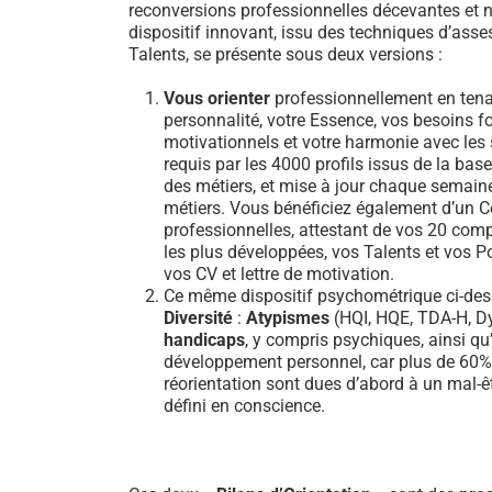
reconversions professionnelles décevantes et n
dispositif innovant, issu des techniques d’ass
Talents, se présente sous deux versions :
Vous orienter
professionnellement en tena
personnalité, votre Essence, vos besoins 
motivationnels et votre harmonie avec les sa
requis par les 4000 profils issus de la b
des métiers, et mise à jour chaque semain
métiers. Vous bénéficiez également d’un Ce
professionnelles, attestant de vos 20 comp
les plus développées, vos Talents et vos Po
vos CV et lettre de motivation.
Ce même dispositif psychométrique ci-dess
Diversité
:
Atypismes
(HQI, HQE, TDA-H, Dy
handicaps
, y compris psychiques, ainsi qu’
développement personnel, car plus de 60
réorientation sont dues d’abord à un mal-ê
défini en conscience.