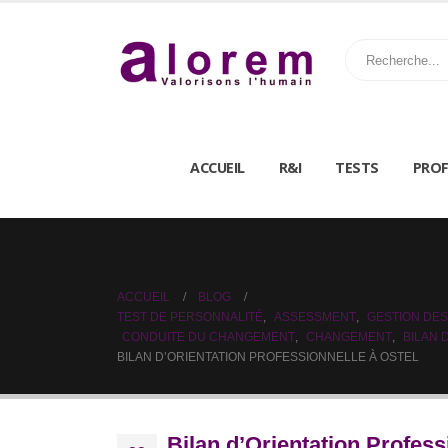
ACCUEIL
R&I
TESTS
PROF
ACCUEIL
BLOG
TEST DE PERSONNALITÉ
,
ASSESSMENT
,
GESTION DES
CONDUITE DU CHANGEMENT
,
CHANGEMENT
,
BILAN
BILAN D’ORIENTATION PROFESSIONNELLE À OSTEL
Bilan d’Orientation Profess