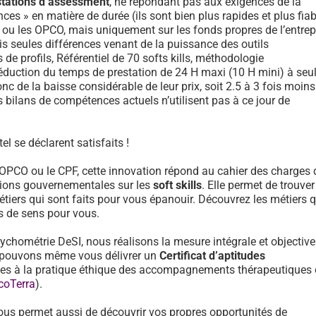
stations d’assessment
, ne répondant pas aux exigences de la
ces » en matière de durée (ils sont bien plus rapides et plus fiab
F ou les OPCO, mais uniquement sur les fonds propres de l’entrep
is seules différences venant de la puissance des outils
e profils, Référentiel de 70 softs kills, méthodologie
réduction du temps de prestation de 24 H maxi (10 H mini) à se
onc de la baisse considérable de leur prix, soit 2.5 à 3 fois moin
 bilans de compétences actuels n’utilisent pas à ce jour de
el se déclarent satisfaits !
 OPCO ou le CPF, cette innovation répond au cahier des charges 
ons gouvernementales sur les
soft skills
. Elle permet de trouver
tiers qui sont faits pour vous épanouir. Découvrez les métiers 
us de sens pour vous.
sychométrie DeSI, nous réalisons la mesure intégrale et objective
et pouvons même vous délivrer un
Certificat d’aptitudes
des à la pratique éthique des accompagnements thérapeutiques
coTerra
).
ous permet aussi de découvrir vos propres opportunités de