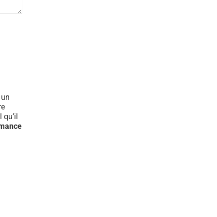
t un
re
 qu’il
rmance