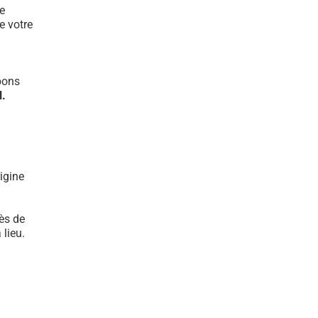
e
e votre
bons
l.
igine
rès de
lieu.