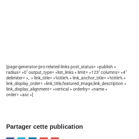
[page-generator-pro-related-links post_status= »publish »
radius= »0″ output_type= »list_links » limit= »123″ columns= »4″
delimiter= », » link_title= »%title% » link_anchor_title= »%title% »
link_display_order= »link_title,featured_image,link_description »
link_display_alignment= »vertical » orderby= »name »
order= »asc »]
Partager cette publication