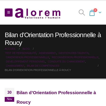
0
Bilan d’Orientation Professionnelle à
Roucy
ACCUEIL
BLOG
TEST DE PERSONNALITÉ
,
ASSESSMENT
,
GESTION DES TALENTS
,
ORIENTATION PROFESSIONNELLE
,
RECONVERSION PROFESSIONNELLE
,
DEVELOPPEMENT PERSONNEL
,
CONDUITE DU CHANGEMENT
,
CHANGEMENT
,
BILAN DE COMPÉTENCES
BILAN D’ORIENTATION PROFESSIONNELLE À ROUCY
Bilan d’Orientation Professionnelle à
30
Nov
Roucy