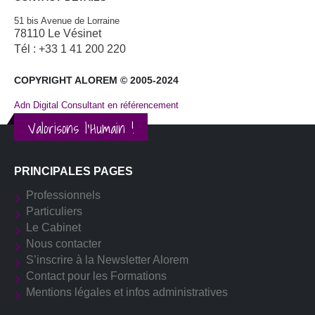
51 bis Avenue de Lorraine
78110 Le Vésinet
Tél : +33 1 41 200 220
COPYRIGHT ALOREM © 2005-2024
Adn Digital Consultant en référencement
Valorisons l'Humain !
PRINCIPALES PAGES
Professionnels
Particuliers
Le Cabinet
Nous contacter
S’inscrire à la Newsletter Alorem
Contact pour les Formations
Mentions légales et infos administratives