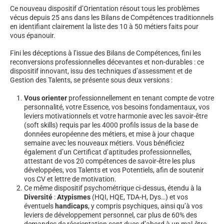
Ce nouveau dispositif d’Orientation résout tous les problèmes
vécus depuis 25 ans dans les Bilans de Compétences traditionnels
en identifiant clairement la liste des 10 à 50 métiers faits pour
vous épanouir.
Fini les déceptions à l’issue des Bilans de Compétences, fini les
reconversions professionnelles décevantes et non-durables : ce
dispositif innovant, issu des techniques d’assessment et de
Gestion des Talents, se présente sous deux versions :
Vous orienter
professionnellement en tenant compte de votre
personnalité, votre Essence, vos besoins fondamentaux, vos
leviers motivationnels et votre harmonie avec les savoir-être
(soft skills) requis par les 4000 profils issus de la base de
données européenne des métiers, et mise à jour chaque
semaine avec les nouveaux métiers. Vous bénéficiez
également d’un Certificat d’aptitudes professionnelles,
attestant de vos 20 compétences de savoir-être les plus
développées, vos Talents et vos Potentiels, afin de soutenir
vos CV et lettre de motivation.
Ce même dispositif psychométrique ci-dessus, étendu à la
Diversité
:
Atypismes
(HQI, HQE, TDA-H, Dys…) et vos
éventuels
handicaps
, y compris psychiques, ainsi qu’à vos
leviers de développement personnel, car plus de 60% des
demandes de réorientation sont dues d’abord à un mal-être