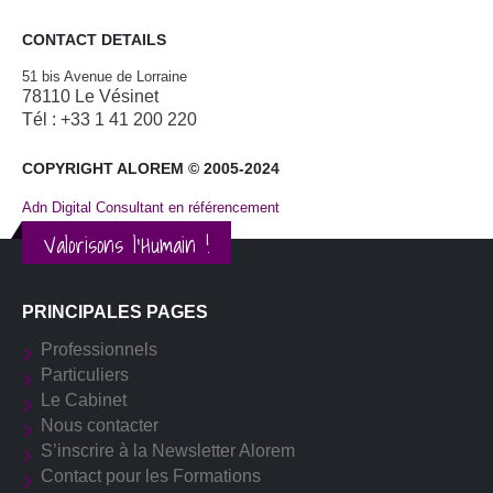
CONTACT DETAILS
51 bis Avenue de Lorraine
78110 Le Vésinet
Tél : +33 1 41 200 220
COPYRIGHT ALOREM © 2005-2024
Adn Digital Consultant en référencement
Valorisons l'Humain !
PRINCIPALES PAGES
Professionnels
Particuliers
Le Cabinet
Nous contacter
S’inscrire à la Newsletter Alorem
Contact pour les Formations