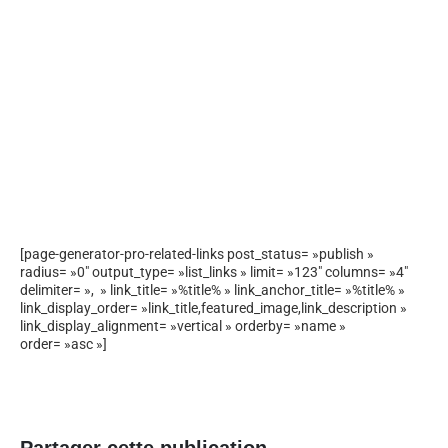
[page-generator-pro-related-links post_status= »publish »
radius= »0″ output_type= »list_links » limit= »123″ columns= »4″
delimiter= », » link_title= »%title% » link_anchor_title= »%title% »
link_display_order= »link_title,featured_image,link_description »
link_display_alignment= »vertical » orderby= »name »
order= »asc »]
Partager cette publication