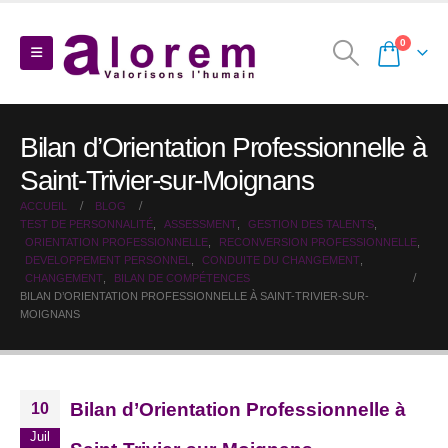
0
Bilan d’Orientation Professionnelle à
Saint-Trivier-sur-Moignans
ACCUEIL
BLOG
TEST DE PERSONNALITÉ
,
ASSESSMENT
,
GESTION DES TALENTS
,
ORIENTATION PROFESSIONNELLE
,
RECONVERSION PROFESSIONNELLE
,
DEVELOPPEMENT PERSONNEL
,
CONDUITE DU CHANGEMENT
,
CHANGEMENT
,
BILAN DE COMPÉTENCES
BILAN D’ORIENTATION PROFESSIONNELLE À SAINT-TRIVIER-SUR-
MOIGNANS
Bilan d’Orientation Professionnelle à
10
Juil