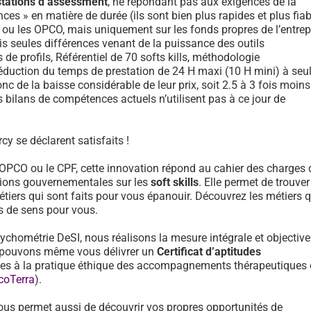
stations d’assessment
, ne répondant pas aux exigences de la
ces » en matière de durée (ils sont bien plus rapides et plus fiab
F ou les OPCO, mais uniquement sur les fonds propres de l’entrep
is seules différences venant de la puissance des outils
e profils, Référentiel de 70 softs kills, méthodologie
réduction du temps de prestation de 24 H maxi (10 H mini) à se
onc de la baisse considérable de leur prix, soit 2.5 à 3 fois moin
 bilans de compétences actuels n’utilisent pas à ce jour de
cy se déclarent satisfaits !
 OPCO ou le CPF, cette innovation répond au cahier des charges 
ons gouvernementales sur les
soft skills
. Elle permet de trouver
tiers qui sont faits pour vous épanouir. Découvrez les métiers 
us de sens pour vous.
sychométrie DeSI, nous réalisons la mesure intégrale et objective
et pouvons même vous délivrer un
Certificat d’aptitudes
des à la pratique éthique des accompagnements thérapeutiques
coTerra
).
ous permet aussi de découvrir vos propres opportunités de