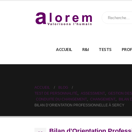
ACCUEIL
R&I
TESTS
PROF
ACCUEIL
BLOG
TEST DE PERSONNALITÉ
,
ASSESSMENT
,
GESTION DES
CONDUITE DU CHANGEMENT
,
CHANGEMENT
,
BILAN
BILAN D’ORIENTATION PROFESSIONNELLE À SERCY
Bilan d’Orientation Profess