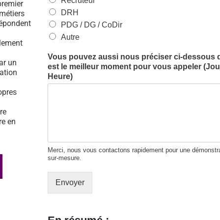
Recruteur
premier
DRH
 métiers
répondent
PDG / DG / CoDir
Autre
ulement
Vous pouvez aussi nous préciser ci-dessous 
par un
est le meilleur moment pour vous appeler (Jour
tation
Heure)
opres
re
re en
Merci, nous vous contactons rapidement pour une démonstra
sur-mesure.
Envoyer