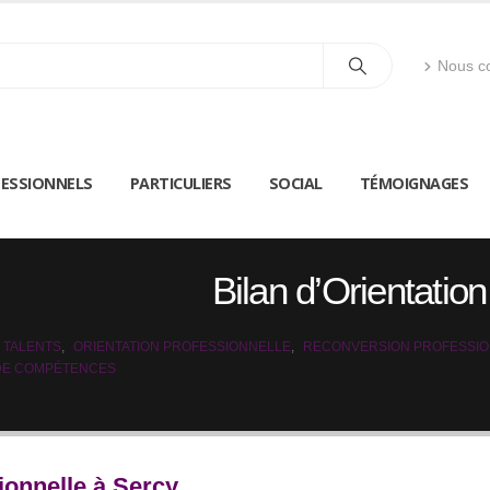
Nous co
ESSIONNELS
PARTICULIERS
SOCIAL
TÉMOIGNAGES
Bilan d’Orientatio
 TALENTS
,
ORIENTATION PROFESSIONNELLE
,
RECONVERSION PROFESSI
 DE COMPÉTENCES
ionnelle à Sercy