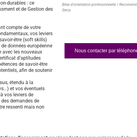
on-durables : ce
Bilan d'orientation professionnelle / Reconvers
essment et de Gestion des
Sercy
nt compte de votre
fondamentaux, vos leviers
voir-être (soft skills)
ase de données européenne
Nous contacter par téléphon
e avec les nouveaux
rtificat d’aptitudes
étences de savoir-être
tentiels, afin de soutenir
us, étendu à la
s…) et vos éventuels
à vos leviers de
% des demandes de
tre ressenti mais non