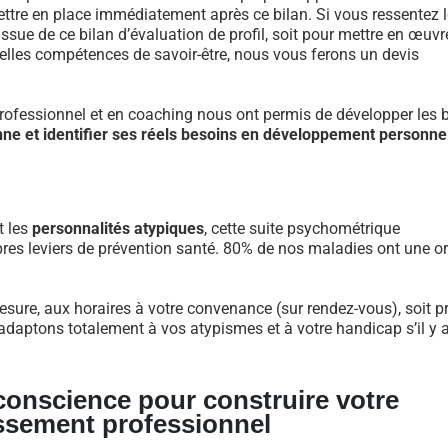
re en place immédiatement après ce bilan. Si vous ressentez l
ue de ce bilan d’évaluation de profil, soit pour mettre en œuvr
velles compétences de savoir-être, nous vous ferons un devis
fessionnel et en coaching nous ont permis de développer les 
nne et identifier ses réels besoins en développement personne
t les
personnalités atypiques
, cette suite psychométrique
res leviers de prévention santé. 80% de nos maladies ont une or
esure, aux horaires à votre convenance (sur rendez-vous), soit p
daptons totalement à vos atypismes et à votre handicap s’il y a 
 conscience pour construire votre
ssement professionnel