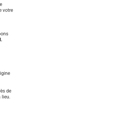
e
e votre
bons
l.
igine
rès de
lieu.