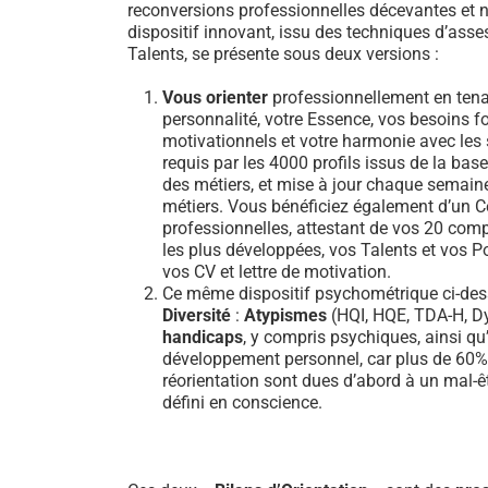
reconversions professionnelles décevantes et n
dispositif innovant, issu des techniques d’ass
Talents, se présente sous deux versions :
Vous orienter
professionnellement en tena
personnalité, votre Essence, vos besoins 
motivationnels et votre harmonie avec les sa
requis par les 4000 profils issus de la b
des métiers, et mise à jour chaque semain
métiers. Vous bénéficiez également d’un Ce
professionnelles, attestant de vos 20 comp
les plus développées, vos Talents et vos Po
vos CV et lettre de motivation.
Ce même dispositif psychométrique ci-dess
Diversité
:
Atypismes
(HQI, HQE, TDA-H, Dy
handicaps
, y compris psychiques, ainsi qu’
développement personnel, car plus de 60
réorientation sont dues d’abord à un mal-ê
défini en conscience.