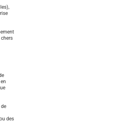
les),
rise
ulement
s chers
de
 en
que
 de
 ou des