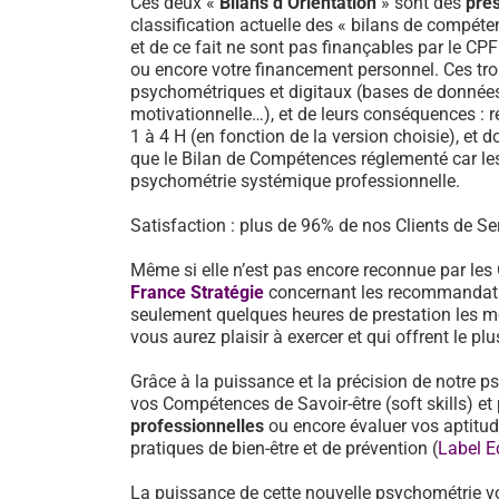
Ces deux «
Bilans d’Orientation
» sont des
pre
classification actuelle des « bilans de compéten
et de ce fait ne sont pas finançables par le CP
ou encore votre financement personnel. Ces tro
psychométriques et digitaux (bases de données d
motivationnelle…), et de leurs conséquences : 
1 à 4 H (en fonction de la version choisie), et d
que le Bilan de Compétences réglementé car les
psychométrie systémique professionnelle.
Satisfaction : plus de 96% de nos Clients de Ser
Même si elle n’est pas encore reconnue par les
France Stratégie
concernant les recommandati
seulement quelques heures de prestation les mé
vous aurez plaisir à exercer et qui offrent le pl
Grâce à la puissance et la précision de notre p
vos Compétences de Savoir-être (soft skills) 
professionnelles
ou encore évaluer vos aptitu
pratiques de bien-être et de prévention (
Label E
La puissance de cette nouvelle psychométrie v