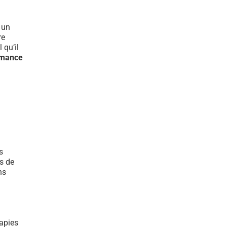
t un
re
 qu’il
rmance
s
s de
ns
rapies