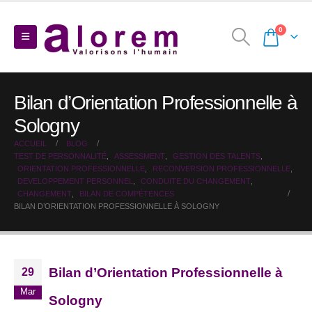
0
Bilan d’Orientation Professionnelle à
Sologny
ACCUEIL
BLOG
TEST DE PERSONNALITÉ
,
ASSESSMENT
,
GESTION DES TALENTS
,
ORIENTATION PROFESSIONNELLE
,
RECONVERSION PROFESSIONNELLE
,
DEVELOPPEMENT PERSONNEL
,
CONDUITE DU CHANGEMENT
,
CHANGEMENT
,
BILAN DE COMPÉTENCES
BILAN D’ORIENTATION PROFESSIONNELLE À SOLOGNY
Bilan d’Orientation Professionnelle à
29
Mar
Sologny