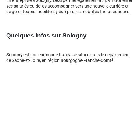
En entreprise à Sologny, DeSI permet également au DRH d’orienter
ses salariés ou de les accompagner vers une nouvelle carrière et
de gérer toutes mobilités, y compris les mobilités thérapeutiques.
Quelques infos sur Sologny
Sologny
est une commune française située dans le département
de Saône-et-Loire, en région Bourgogne-Franche-Comté.