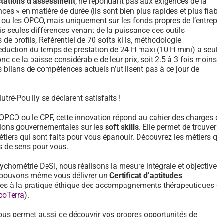
stations d’assessment
, ne répondant pas aux exigences de la
ces » en matière de durée (ils sont bien plus rapides et plus fiab
F ou les OPCO, mais uniquement sur les fonds propres de l’entrep
is seules différences venant de la puissance des outils
e profils, Référentiel de 70 softs kills, méthodologie
réduction du temps de prestation de 24 H maxi (10 H mini) à se
onc de la baisse considérable de leur prix, soit 2.5 à 3 fois moin
 bilans de compétences actuels n’utilisent pas à ce jour de
tré-Pouilly se déclarent satisfaits !
 OPCO ou le CPF, cette innovation répond au cahier des charges 
ons gouvernementales sur les
soft skills
. Elle permet de trouver
tiers qui sont faits pour vous épanouir. Découvrez les métiers 
us de sens pour vous.
sychométrie DeSI, nous réalisons la mesure intégrale et objective
et pouvons même vous délivrer un
Certificat d’aptitudes
des à la pratique éthique des accompagnements thérapeutiques
coTerra
).
ous permet aussi de découvrir vos propres opportunités de