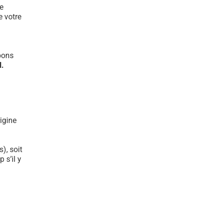
e
e votre
bons
l.
igine
), soit
 s’il y