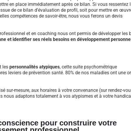
re en place immédiatement après ce bilan. Si vous ressentez l
ue de ce bilan d’évaluation de profil, soit pour mettre en œuvr
velles compétences de savoir-être, nous vous ferons un devis
fessionnel et en coaching nous ont permis de développer les 
nne et identifier ses réels besoins en développement personne
t les
personnalités atypiques
, cette suite psychométrique
res leviers de prévention santé. 80% de nos maladies ont une or
lisé sur-mesure, aux horaires à votre convenance (sur rendez-vous
us nous adaptons totalement à vos atypismes et à votre handicap
 conscience pour construire votre
ssement professionnel