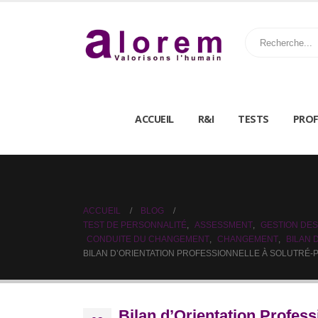
ACCUEIL
R&I
TESTS
PROF
ACCUEIL
BLOG
TEST DE PERSONNALITÉ
,
ASSESSMENT
,
GESTION DES
CONDUITE DU CHANGEMENT
,
CHANGEMENT
,
BILAN
BILAN D’ORIENTATION PROFESSIONNELLE À SOLUTRÉ-
Bilan d’Orientation Profess