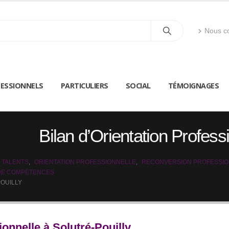
Nous co
ESSIONNELS
PARTICULIERS
SOCIAL
TÉMOIGNAGES
Bilan d’Orientation Professi
 TALENTS
,
ORIENTATION PROFESSIONNELLE
,
RECONVERSION PROFESSI
 DE COMPÉTENCES
POUILLY
ionnelle à Solutré-Pouilly