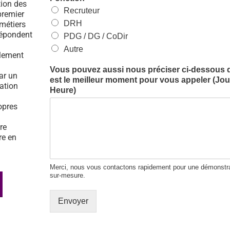
tion des
Recruteur
premier
DRH
 métiers
répondent
PDG / DG / CoDir
Autre
ulement
Vous pouvez aussi nous préciser ci-dessous 
par un
est le meilleur moment pour vous appeler (Jour
tation
Heure)
opres
re
re en
Merci, nous vous contactons rapidement pour une démonstra
sur-mesure.
Envoyer