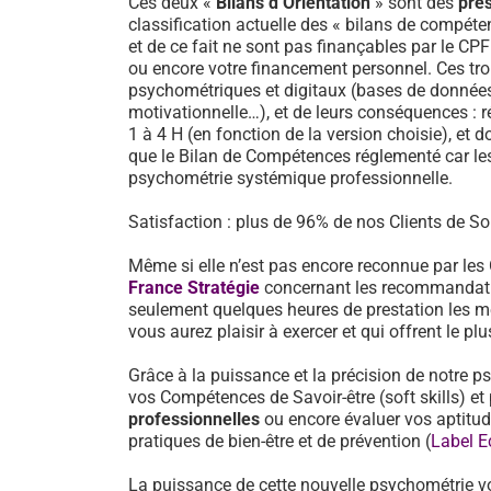
Ces deux «
Bilans d’Orientation
» sont des
pre
classification actuelle des « bilans de compéten
et de ce fait ne sont pas finançables par le CP
ou encore votre financement personnel. Ces tro
psychométriques et digitaux (bases de données d
motivationnelle…), et de leurs conséquences : 
1 à 4 H (en fonction de la version choisie), et d
que le Bilan de Compétences réglementé car les
psychométrie systémique professionnelle.
Satisfaction : plus de 96% de nos Clients de Solu
Même si elle n’est pas encore reconnue par les
France Stratégie
concernant les recommandati
seulement quelques heures de prestation les mé
vous aurez plaisir à exercer et qui offrent le pl
Grâce à la puissance et la précision de notre p
vos Compétences de Savoir-être (soft skills) 
professionnelles
ou encore évaluer vos aptitu
pratiques de bien-être et de prévention (
Label E
La puissance de cette nouvelle psychométrie v