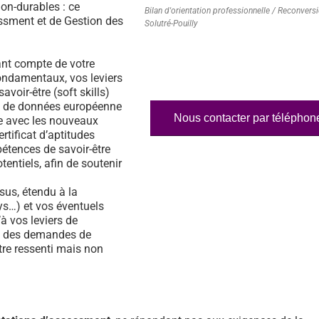
on-durables : ce
Bilan d'orientation professionnelle / Reconvers
essment et de Gestion des
Solutré-Pouilly
nt compte de votre
fondamentaux, vos leviers
voir-être (soft skills)
ase de données européenne
Nous contacter par téléphon
e avec les nouveaux
rtificat d’aptitudes
étences de savoir-être
tentiels, afin de soutenir
us, étendu à la
s…) et vos éventuels
à vos leviers de
% des demandes de
tre ressenti mais non