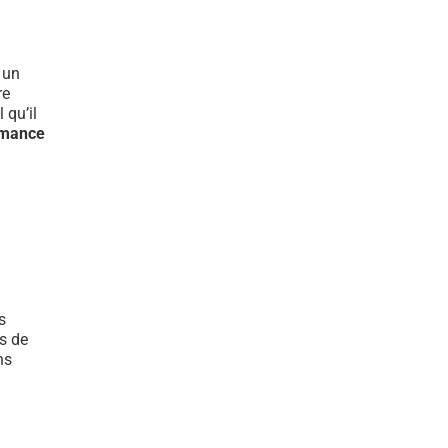
t un
re
 qu’il
rmance
s
s de
ns