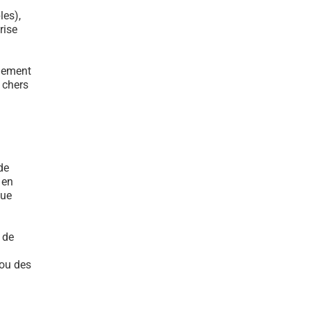
les),
rise
ulement
s chers
de
 en
que
 de
 ou des