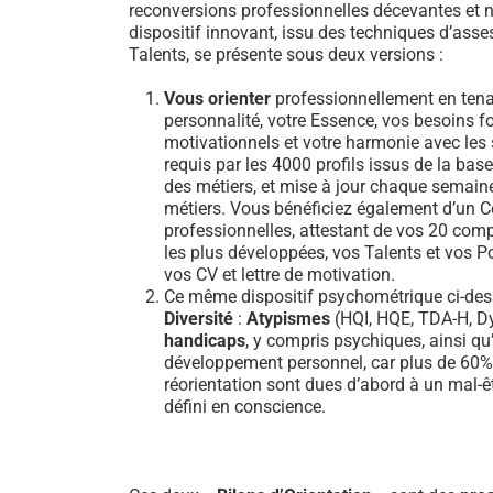
reconversions professionnelles décevantes et n
dispositif innovant, issu des techniques d’ass
Talents, se présente sous deux versions :
Vous orienter
professionnellement en tena
personnalité, votre Essence, vos besoins 
motivationnels et votre harmonie avec les sa
requis par les 4000 profils issus de la b
des métiers, et mise à jour chaque semain
métiers. Vous bénéficiez également d’un Ce
professionnelles, attestant de vos 20 comp
les plus développées, vos Talents et vos Po
vos CV et lettre de motivation.
Ce même dispositif psychométrique ci-dess
Diversité
:
Atypismes
(HQI, HQE, TDA-H, Dy
handicaps
, y compris psychiques, ainsi qu’
développement personnel, car plus de 60
réorientation sont dues d’abord à un mal-ê
défini en conscience.