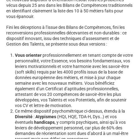
vécus depuis 25 ans dans les Bilans de Compétences traditionnels
en identifiant clairement la liste des 10 à 50 métiers faits pour
vous épanouir.
Fini les déceptions à l’issue des Bilans de Compétences, fini les
reconversions professionnelles décevantes et non-durables : ce
dispositif innovant, issu des techniques d’assessment et de
Gestion des Talents, se présente sous deux versions :
Vous orienter
professionnellement en tenant compte de votre
personnalité, votre Essence, vos besoins fondamentaux, vos
leviers motivationnels et votre harmonie avec les savoir-être
(soft skills) requis par les 4000 profils issus de la base de
données européenne des métiers, et mise à jour chaque
semaine avec les nouveaux métiers. Vous bénéficiez
également d’un Certificat d’aptitudes professionnelles,
attestant de vos 20 compétences de savoir-être les plus
développées, vos Talents et vos Potentiels, afin de soutenir
vos CV et lettre de motivation.
Ce même dispositif psychométrique ci-dessus, étendu à la
Diversité
:
Atypismes
(HQI, HQE, TDA-H, Dys…) et vos
éventuels
handicaps
, y compris psychiques, ainsi qu’à vos
leviers de développement personnel, car plus de 60% des
demandes de réorientation sont dues d’abord à un mal-être
ressenti mais non défini en conscience.