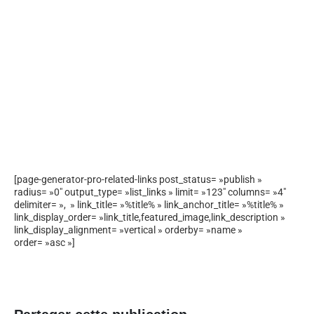
[page-generator-pro-related-links post_status= »publish »
radius= »0″ output_type= »list_links » limit= »123″ columns= »4″
delimiter= », » link_title= »%title% » link_anchor_title= »%title% »
link_display_order= »link_title,featured_image,link_description »
link_display_alignment= »vertical » orderby= »name »
order= »asc »]