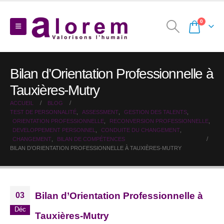
0
Bilan d’Orientation Professionnelle à
Tauxières-Mutry
ACCUEIL
BLOG
TEST DE PERSONNALITÉ
,
ASSESSMENT
,
GESTION DES TALENTS
,
ORIENTATION PROFESSIONNELLE
,
RECONVERSION PROFESSIONNELLE
,
DEVELOPPEMENT PERSONNEL
,
CONDUITE DU CHANGEMENT
,
CHANGEMENT
,
BILAN DE COMPÉTENCES
BILAN D’ORIENTATION PROFESSIONNELLE À TAUXIÈRES-MUTRY
Bilan d’Orientation Professionnelle à
03
Déc
Tauxières-Mutry