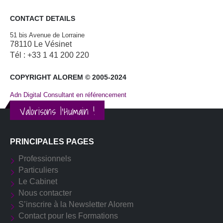
CONTACT DETAILS
51 bis Avenue de Lorraine
78110 Le Vésinet
Tél : +33 1 41 200 220
COPYRIGHT ALOREM © 2005-2024
Adn Digital Consultant en référencement
Valorisons l'Humain !
PRINCIPALES PAGES
Professionnels
Particuliers
Le Cabinet
Nous contacter
S’inscrire à la Newsletter Alorem
Contact pour les Formations