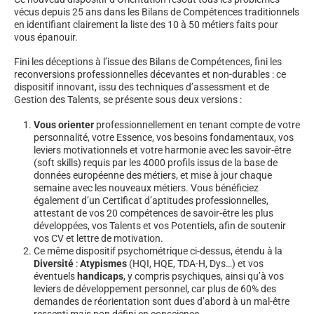
vécus depuis 25 ans dans les Bilans de Compétences traditionnels
en identifiant clairement la liste des 10 à 50 métiers faits pour
vous épanouir.
Fini les déceptions à l’issue des Bilans de Compétences, fini les
reconversions professionnelles décevantes et non-durables : ce
dispositif innovant, issu des techniques d’assessment et de
Gestion des Talents, se présente sous deux versions :
Vous orienter
professionnellement en tenant compte de votre
personnalité, votre Essence, vos besoins fondamentaux, vos
leviers motivationnels et votre harmonie avec les savoir-être
(soft skills) requis par les 4000 profils issus de la base de
données européenne des métiers, et mise à jour chaque
semaine avec les nouveaux métiers. Vous bénéficiez
également d’un Certificat d’aptitudes professionnelles,
attestant de vos 20 compétences de savoir-être les plus
développées, vos Talents et vos Potentiels, afin de soutenir
vos CV et lettre de motivation.
Ce même dispositif psychométrique ci-dessus, étendu à la
Diversité
:
Atypismes
(HQI, HQE, TDA-H, Dys…) et vos
éventuels
handicaps
, y compris psychiques, ainsi qu’à vos
leviers de développement personnel, car plus de 60% des
demandes de réorientation sont dues d’abord à un mal-être
ressenti mais non défini en conscience.