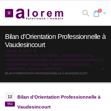
0
Bilan d’Orientation Professionnelle à
Vaudesincourt
ACCUEIL
BLOG
TEST DE PERSONNALITÉ
,
ASSESSMENT
,
GESTION DES TALENTS
,
ORIENTATION PROFESSIONNELLE
,
RECONVERSION PROFESSIONNELLE
,
DEVELOPPEMENT PERSONNEL
,
CONDUITE DU CHANGEMENT
,
CHANGEMENT
,
BILAN DE COMPÉTENCES
BILAN D’ORIENTATION PROFESSIONNELLE À VAUDESINCOURT
Bilan d’Orientation Professionnelle à
12
Mai
Vaudesincourt