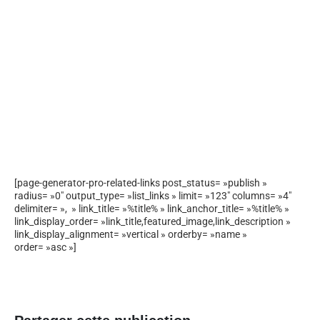
[page-generator-pro-related-links post_status= »publish »
radius= »0″ output_type= »list_links » limit= »123″ columns= »4″
delimiter= », » link_title= »%title% » link_anchor_title= »%title% »
link_display_order= »link_title,featured_image,link_description »
link_display_alignment= »vertical » orderby= »name »
order= »asc »]