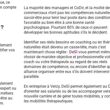
ue, ce
 en compte
La majorité des managers et CoDir, et la moitié de
commerciaux n’ont pas les compétences naturelle
savoir-être pour tenir leur poste dans des conditio
favorable au bien-être à une bonne santé
 ?
psychologique. Pourtant 80% de ceux-ci peuvent
développer les bonnes aptitudes s’ils le décident.
Identifier ses réels besoins en coaching ou en thé
llement
naturelles était devenu un casse-tête, mais c’est
tifier vos
maintenant chose réglée :
DeSI
vous permet mêm
choisir de manière objective et professionnelle vot
coach ou votre thérapeute au regard de ses réels
domaines de compétence, ou encore d’identifier qu
alliance organiser entre eux s’ils doivent intervenir
parallèle.
galement
En entreprise à Verzy, DeSI permet également au
’expert ou
d’orienter ses salariés ou de les accompagner ver
 métiers
nouvelle carrière et de gérer toutes mobilités, y co
-être au
les mobilités thérapeutiques.
es.