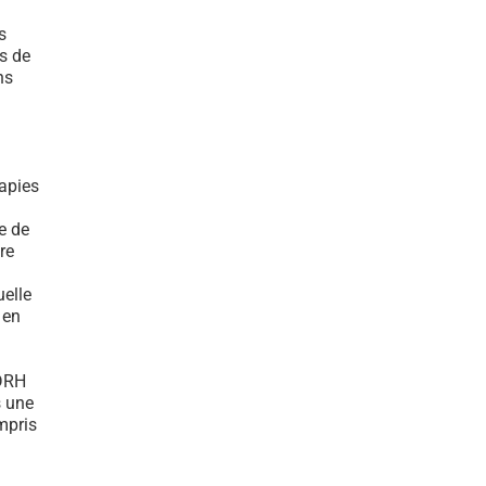
s
s de
ns
rapies
e de
re
elle
 en
 DRH
s une
mpris