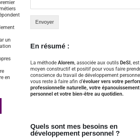
premier
 métiers
répondent
Envoyer
ulement
par un
En résumé :
tation
opres
La méthode
Alorem
, associée aux outils
DeSI
, es
moyen constructif et positif pour vous faire prend
re
conscience du travail de développement personnel
re en
vous reste à faire afin d’
évoluer vers votre perfo
professionnelle naturelle, votre épanouissement
personnel et votre bien-être au quotidien.
Quels sont mes besoins en
développement personnel ?