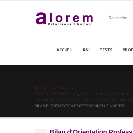
ACCUEIL
R&I
TESTS
PROF
ACCUEIL
BLOG
TEST DE PERSONNALITÉ
,
ASSESSMENT
,
GESTION DES
CONDUITE DU CHANGEMENT
,
CHANGEMENT
,
BILAN
BILAN D’ORIENTATION PROFESSIONNELLE À VERZY
Bilan d’Orientation Profess