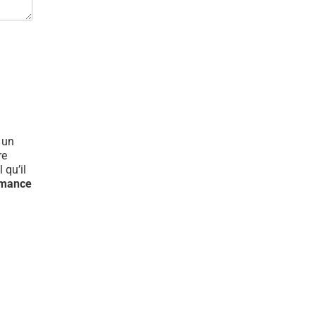
t un
re
 qu’il
rmance