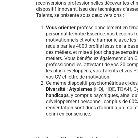
reconversions professionnelles décevantes et n
dispositif innovant, issu des techniques d’ass
Talents, se présente sous deux versions :
Vous orienter
professionnellement en tena
personnalité, votre Essence, vos besoins 
motivationnels et votre harmonie avec les sa
requis par les 4000 profils issus de la b
des métiers, et mise à jour chaque semain
métiers. Vous bénéficiez également d’un Ce
professionnelles, attestant de vos 20 comp
les plus développées, vos Talents et vos Po
vos CV et lettre de motivation.
Ce même dispositif psychométrique ci-dess
Diversité
:
Atypismes
(HQI, HQE, TDA-H, Dy
handicaps
, y compris psychiques, ainsi qu’
développement personnel, car plus de 60
réorientation sont dues d’abord à un mal-ê
défini en conscience.