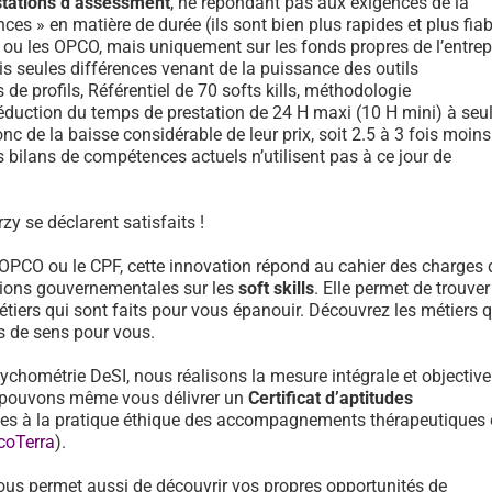
stations d’assessment
, ne répondant pas aux exigences de la
ces » en matière de durée (ils sont bien plus rapides et plus fiab
F ou les OPCO, mais uniquement sur les fonds propres de l’entrep
is seules différences venant de la puissance des outils
e profils, Référentiel de 70 softs kills, méthodologie
réduction du temps de prestation de 24 H maxi (10 H mini) à se
onc de la baisse considérable de leur prix, soit 2.5 à 3 fois moin
 bilans de compétences actuels n’utilisent pas à ce jour de
zy se déclarent satisfaits !
 OPCO ou le CPF, cette innovation répond au cahier des charges 
ons gouvernementales sur les
soft skills
. Elle permet de trouver
tiers qui sont faits pour vous épanouir. Découvrez les métiers 
us de sens pour vous.
sychométrie DeSI, nous réalisons la mesure intégrale et objective
et pouvons même vous délivrer un
Certificat d’aptitudes
des à la pratique éthique des accompagnements thérapeutiques
coTerra
).
ous permet aussi de découvrir vos propres opportunités de