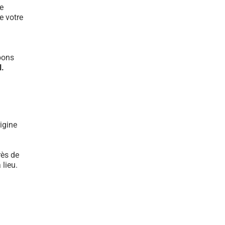
e
e votre
bons
l.
igine
rès de
lieu.