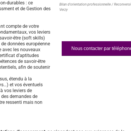
on-durables : ce
Bilan d'orientation professionnelle / Reconvers
essment et de Gestion des
Verzy
nt compte de votre
fondamentaux, vos leviers
voir-être (soft skills)
ase de données européenne
Nous contacter par téléphon
e avec les nouveaux
rtificat d’aptitudes
étences de savoir-être
tentiels, afin de soutenir
us, étendu à la
s…) et vos éventuels
à vos leviers de
% des demandes de
tre ressenti mais non