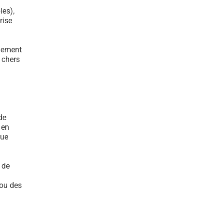
les),
rise
ulement
s chers
de
 en
que
 de
 ou des