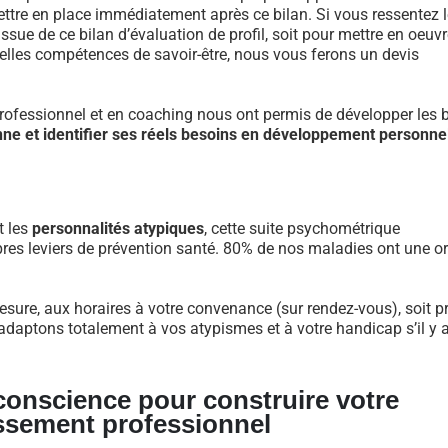
re en place immédiatement après ce bilan. Si vous ressentez l
ue de ce bilan d’évaluation de profil, soit pour mettre en oeuvr
velles compétences de savoir-être, nous vous ferons un devis
fessionnel et en coaching nous ont permis de développer les 
nne et identifier ses réels besoins en développement personne
t les
personnalités atypiques
, cette suite psychométrique
res leviers de prévention santé. 80% de nos maladies ont une or
esure, aux horaires à votre convenance (sur rendez-vous), soit p
daptons totalement à vos atypismes et à votre handicap s’il y a 
 conscience pour construire votre
ssement professionnel