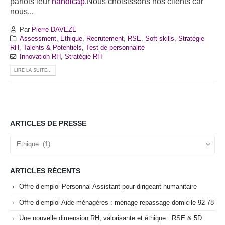
parfois leur
handicap
.Nous choisissons nos clients car
nous...
Par
Pierre DAVEZE
Assessment
,
Ethique
,
Recrutement
,
RSE
,
Soft-skills
,
Stratégie
RH
,
Talents & Potentiels
,
Test de personnalité
Innovation RH
,
Stratégie RH
LIRE LA SUITE...
ARTICLES DE PRESSE
Articles
de
Presse
ARTICLES RÉCENTS
Offre d’emploi Personnal Assistant pour dirigeant humanitaire
Offre d’emploi Aide-ménagères : ménage repassage domicile 92 78
Une nouvelle dimension RH, valorisante et éthique : RSE & 5D