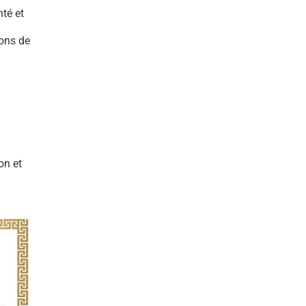
nté et
çons de
on et