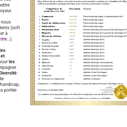
ettre
oyeur.
, nous
lents (soft
er à
ntre…
).
des
 et
pour
les
ompagner
Diversité
:
de
 handicap,
la portée