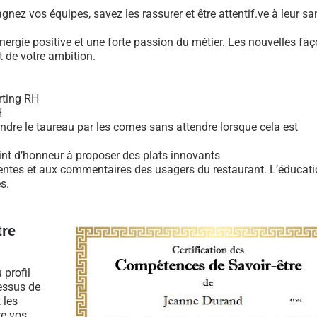
nez vos équipes, savez les rassurer et être attentif.ve à leur sa
rgie positive et une forte passion du métier. Les nouvelles fa
rt de votre ambition.
rting RH
H
ndre le taureau par les cornes sans attendre lorsque cela est
oint d’honneur à proposer des plats innovants
ttentes et aux commentaires des usagers du restaurant. L’éducati
s.
tre
profil
cessus de
 les
re vos