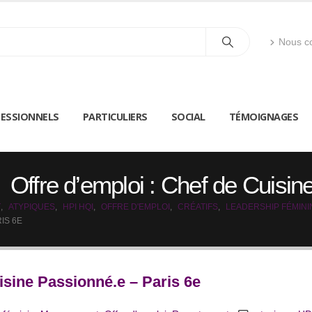
Nous co
ESSIONNELS
PARTICULIERS
SOCIAL
TÉMOIGNAGES
Offre d’emploi : Chef de Cuisin
T
,
ATYPIQUES
,
HPI HQI
,
OFFRE D'EMPLOI
,
CRÉATIFS
,
LEADERSHIP FÉMINI
IS 6E
isine Passionné.e – Paris 6e