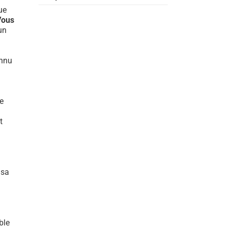
ue
Vous
un
onnu
e
t
 sa
ble