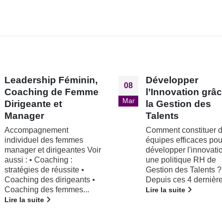
Développer
L’Intelligence
01
l’Innovation grâce à
Economique au
Oct
la Gestion des
service du Plein
Talents
Emploi
Comment constituer des
Intelligence Economi
équipes efficaces pour
(IE) / Business Intell
développer l'innovation par
(BI) Face à la concur
une politique RH de
et au monde d'influen
Gestion des Talents ?
vous devez protéger v
Depuis ces 4 dernières...
entreprise des...
Lire la suite
Lire la suite