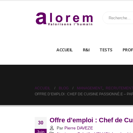
ACCUEIL
R&I
TESTS
PROF
ACCUEIL
BLOG
MANAGEMENT
,
RECRUTEMEN
OFFRE D’EMPLOI : CHEF DE CUISINE PASSIONNÉ.E – PAR
Offre d’emploi : Chef de Cu
30
Par
Pierre DAVEZE
Juin