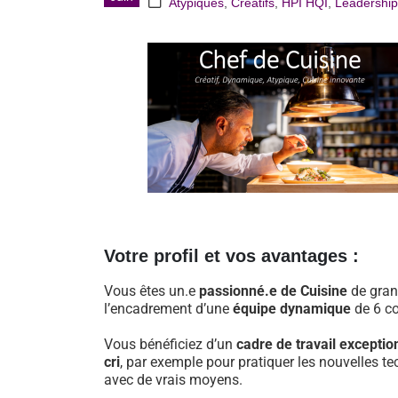
Atypiques
,
Créatifs
,
HPI HQI
,
Leadership
Votre profil et vos avantages :
Vous êtes un.e
passionné.e de Cuisine
de gran
l’encadrement d’une
équipe dynamique
de 6 co
Vous bénéficiez d’un
cadre de travail exceptio
cri
, par exemple pour pratiquer les nouvelles t
avec de vrais moyens.