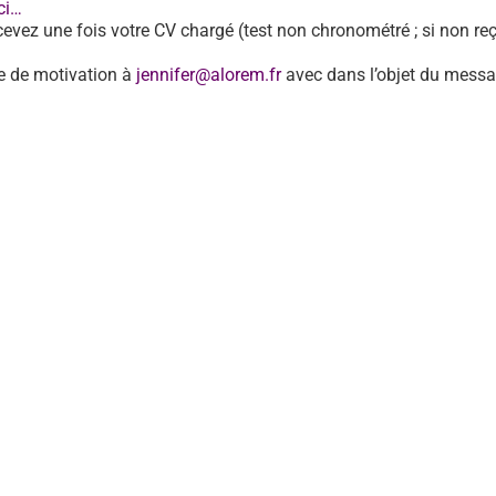
ci…
cevez une fois votre CV chargé (test non chronométré ; si non reç
tre de motivation à
jennifer@alorem.fr
avec dans l’objet du messa