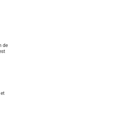
n de
est
 et