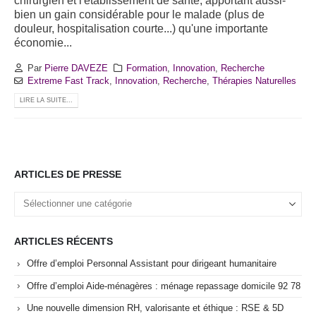
chirurgien et l'établissement de santé, apportant aussi-
bien un gain considérable pour le malade (plus de
douleur, hospitalisation courte...) qu'une importante
économie...
Par
Pierre DAVEZE
Formation
,
Innovation
,
Recherche
Extreme Fast Track
,
Innovation
,
Recherche
,
Thérapies Naturelles
LIRE LA SUITE...
ARTICLES DE PRESSE
Articles
de
Presse
ARTICLES RÉCENTS
Offre d’emploi Personnal Assistant pour dirigeant humanitaire
Offre d’emploi Aide-ménagères : ménage repassage domicile 92 78
Une nouvelle dimension RH, valorisante et éthique : RSE & 5D