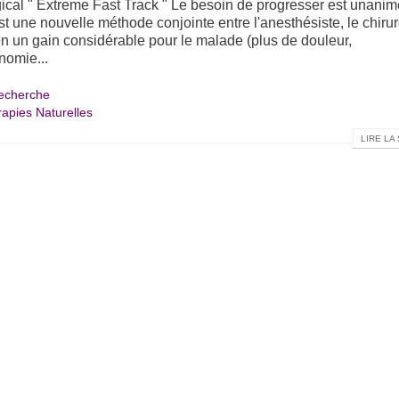
gical " Extreme Fast Track " Le besoin de progresser est unanim
t une nouvelle méthode conjointe entre l'anesthésiste, le chiru
ien un gain considérable pour le malade (plus de douleur,
nomie...
echerche
apies Naturelles
LIRE LA 