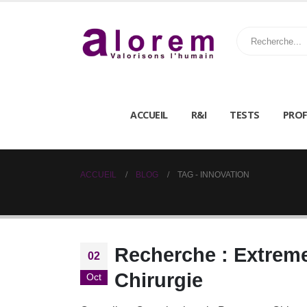
ACCUEIL
R&I
TESTS
PROF
ACCUEIL
BLOG
TAG -
INNOVATION
Recherche : Extreme
02
Chirurgie
Oct