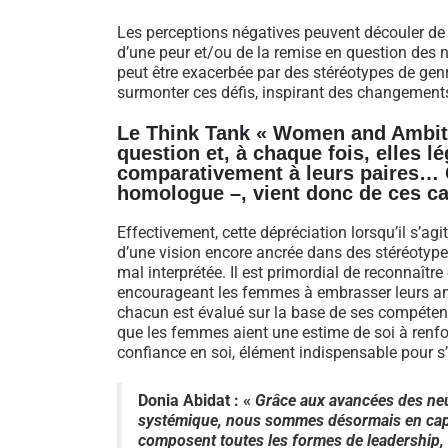
Les perceptions négatives peuvent découler de l
d’une peur et/ou de la remise en question des n
peut être exacerbée par des stéréotypes de ge
surmonter ces défis, inspirant des changements 
Le Think Tank « Women and Ambiti
question et, à chaque fois, elles 
comparativement à leurs paires… C
homologue –, vient donc de ces c
Effectivement, cette dépréciation lorsqu’il s’ag
d’une vision encore ancrée dans des stéréotype
mal interprétée. Il est primordial de reconnaît
encourageant les femmes à embrasser leurs amb
chacun est évalué sur la base de ses compétenc
que les femmes aient une estime de soi à renfor
confiance en soi, élément indispensable pour s’
Donia Abidat : «
Grâce aux avancées des ne
systémique, nous sommes désormais en capaci
composent toutes les formes de leadership, d