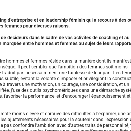
ng d’entreprise et en leadership féminin qui a recours à des ou
es femmes pour diverses raisons.
e décideurs dans le cadre de vos activités de coaching et au 
ce marquée entre hommes et femmes au sujet de leurs rapport
ntre hommes et femmes réside dans la manière dont ils manifes
rinsèque. Il peut sembler que l’ambition des femmes soit moins
 traduit pas nécessairement une faiblesse de leur part. Les fe
subtile, évitant la volonté d’imposer et privilégiant la construc
à travers une motivation, un courage, une considération, et un
tifiée, j’use des outils psychométriques dans une démarche sys
ibre, favoriser la performance, et d’encourager l’épanouissement et
te moins élevée et éprouve des difficultés à l’exprimer, une a
 les ajustements nécessaires pour la soutenir dans l’expression 
ne pas confondre l’ambition avec d’autres traits de personnalité, 