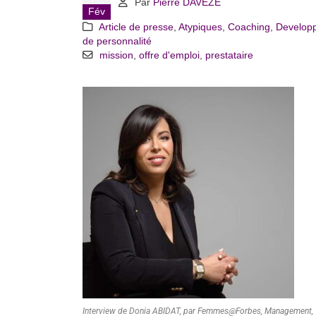
Par
Pierre DAVEZE
Fév
Article de presse
,
Atypiques
,
Coaching
,
Develop
de personnalité
mission
,
offre d'emploi
,
prestataire
Interview de Donia ABIDAT, par Femmes@Forbes, Management,