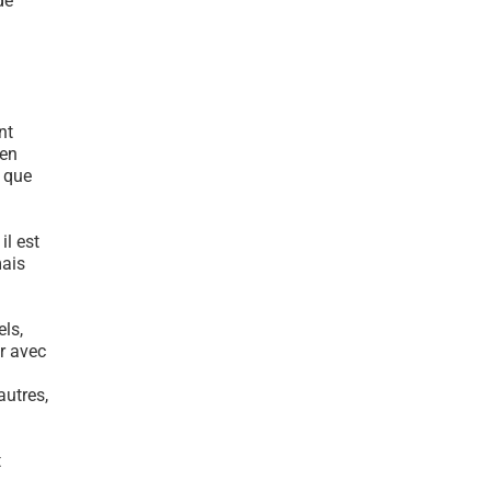
de
nt
ien
e que
n
l est
mais
els,
er avec
autres,
t