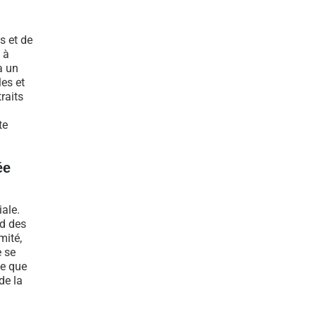
s et de
 à
à un
es et
raits
te
ée
iale.
rd des
mité,
 se
le que
de la