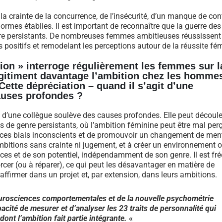
a crainte de la concurrence, de l’insécurité, d’un manque de con
ormes établies. Il est important de reconnaître que la guerre de
nre persistants. De nombreuses femmes ambitieuses réussissent
positifs et remodelant les perceptions autour de la réussite fém
on » interroge régulièrement les femmes sur l
légitiment davantage l’ambition chez les homme
ette dépréciation – quand il s’agit d’une
auses profondes ?
it d’une collègue soulève des causes profondes. Elle peut découle
s de genre persistants, où l’ambition féminine peut être mal per
re ces biais inconscients et de promouvoir un changement de ment
itions sans crainte ni jugement, et à créer un environnement 
es et de son potentiel, indépendamment de son genre. Il est fr
cer (ou à réparer), ce qui peut les désavantager en matière de
affirmer dans un projet et, par extension, dans leurs ambitions.
urosciences comportementales et de la nouvelle psychométrie
té de mesurer et d’analyser les 23 traits de personnalité qui
ont l’ambition fait partie intégrante.
«