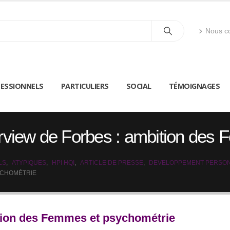
Nous co
ESSIONNELS
PARTICULIERS
SOCIAL
TÉMOIGNAGES
erview de Forbes : ambition des
LS
,
ATYPIQUES
,
HPI HQI
,
ARTICLE DE PRESSE
,
DEVELOPPEMENT PERSO
SYCHOMÉTRIE
ition des Femmes et psychométrie