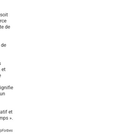
soit
orce
te de
 de
s
 et
e
ignifie
 un
tif et
emps ».
me@Forbes