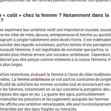
l’organisationnel, car les femmes peuvent manifester ces qualités 
un « coût » chez la femme ? Notamment dans la
 ?
les expriment leur ambition revêt une importance cruciale, souve
ntre les rôles de mère, épouse, entrepreneuse et femme au quotid
ignant à jongler habilement entre divers fronts. Il est indéniabl
usciter des regards scrutateurs, parfois teintés d’une perceptio
uté féminine. Il est regrettable de constater que parfois, la
anière plus intense envers une consœur ambitieuse. Cependant, i
devrait pas être perçue comme inhérente à la nature féminine, 
s plus larges.
ois restrictives, évaluant la femme à l’aune de rôles traditionn
nelles.
La femme ambitieuse
se voit parfois contrainte de jongl
fficulté de satisfaire les normes sociales tout en poursuivant ses
our les femmes, notamment en ce qui concerne la perception des 
mplexe des egos en jeu. La guerre des egos, particulièrement
 intensifier les pressions et les jugements auxquels les femmes
e affiche une ambition remarquable, elle peut involontairemen
alimentées par des egos fragiles ou menacés.