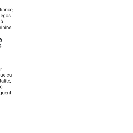
fiance,
s egos
 à
inine.
a
s
r
çue ou
alité,
où
équent