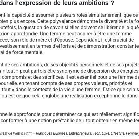
ns l’expression de leurs ambitions ?
ont la capacité d’assumer plusieurs rôles simultanément, que ce 
bien plus encore. Cette polyvalence démontre la diversité et la f
fois, la question de savoir si elles doivent se libérer de la quê
exion approfondie. Une femme peut aspirer à être une femme
cès son rôle de mère et d’épouse. Cependant, il est crucial de
nvestissement en termes d’efforts et de démonstration constante
rai de force mentale.
de ses ambitions, de ses objectifs personnels et de ses projet
u « tout » peut parfois être synonyme de dispersion des énergies,
es compromis et des sacrifices. Il est essentiel pour une femme d
pour elle, en tenant compte de ses propres valeurs, priorités et
« tout » dans le contexte de la vie d’une femme. Est-ce que cela s
, ou est-ce que cela englobe une réalisation exceptionnelle dans
nnelle approfondie pour déterminer ce qui est réellement significa
 conformer à une notion préétablie de « tout obtenir en même t
 Lifestyle Web & Print – Rubriques Business, Entrepreneurs, Tech, Luxe, Lifestyle, Fem