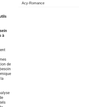
Acy-Romance
tils
sein
s à
tent
mmes
tion de
 besoin
témique
 la
nalyse
de
tels