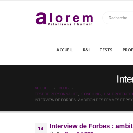
ACCUEIL
R&I
TESTS
PROF
Int
ACCUEIL
BLOG
TEST DE PERSONNALITÉ
,
COACHING
,
HAUT-POTENTIE
INTERVIEW DE FORBES : AMBITION DES FEMMES ET P
Interview de Forbes : amb
14