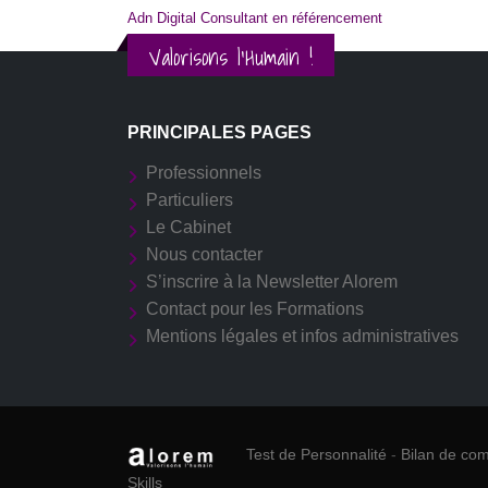
Adn Digital Consultant en référencement
Valorisons l'Humain !
PRINCIPALES PAGES
Professionnels
Particuliers
Le Cabinet
Nous contacter
S’inscrire à la Newsletter Alorem
Contact pour les Formations
Mentions légales et infos administratives
Test de Personnalité
-
Bilan de co
Skills