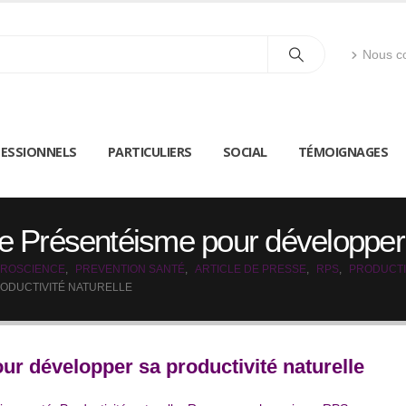
Nous co
ESSIONNELS
PARTICULIERS
SOCIAL
TÉMOIGNAGES
e Présentéisme pour développer s
ROSCIENCE
,
PREVENTION SANTÉ
,
ARTICLE DE PRESSE
,
RPS
,
PRODUCTI
ODUCTIVITÉ NATURELLE
ur développer sa productivité naturelle