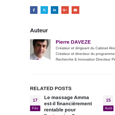
Auteur
Pierre DAVEZE
Créateur et dirigeant du Cabinet Al
Créateur et directeur du programme
Recherche & Innovation Directeur 
RELATED
POSTS
e Amma
L’entretien de
15
25
cièrement
recrutement est-il un
Août
Jan
ur
exercice de