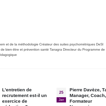
orem et de la méthodologie Créateur des suites psychométriques DeSI
 de bien-être et prévention santé Tanagra Directeur du Programme de
Pédagogique
Pierre Davèze, Talent
Formation : Cycl
01
Manager, Coach,
Neurosciences
Oct
Formateur
Comportemental