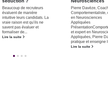
Neurosciences
Appliquées
Pierre Davèze, Coach
Formation individuali
Comportementaliste, certifié
Innovation pédagogi
en Neurosciences
adaptée à votre propr
Appliquées
mode de fonctionnem
PrésentationComportementaliste
grâce à la réalisation
et expert en Neurosciences
votre bilan neuroscie
Appliquées, Pierre Davèze
Cycle...
pratique et enseigne le...
Lire la suite
Lire la suite