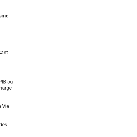
isme
sant
PIB ou
charge
e Vie
 des