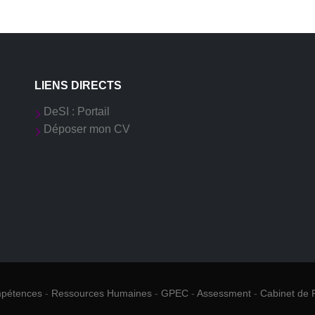
LIENS DIRECTS
DeSI : Portail
Déposer mon CV
mpétences
-
Ressources Humaines
-
GPEC
-
Assessment
-
Cabinet de 