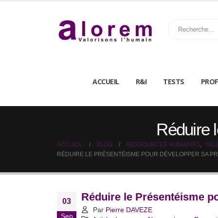
ACCUEIL
R&I
TESTS
PROF
Réduire l
ACCUEIL
BLOG
RESSOURCES HUMAINES
,
NEU
RÉDUIRE LE PRÉSENTÉISME POUR DÉVELOPPER SA PR
Réduire le Présentéisme po
03
Par
Pierre DAVEZE
Sep