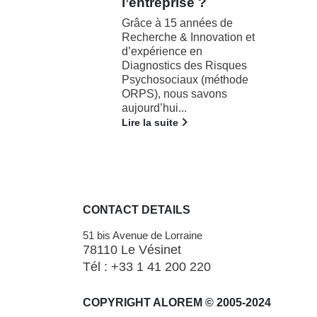
?
séduction ?
ées de
Beaucoup de recruteurs
novation et
évaluent de manière
n
intuitive leurs candidats. La
s Risques
vraie raison est qu'ils ne
 (méthode
savent pas évaluer et
avons
formaliser de...
Lire la suite
CONTACT DETAILS
51 bis Avenue de Lorraine
78110 Le Vésinet
Tél : +33 1 41 200 220
COPYRIGHT ALOREM © 2005-2024