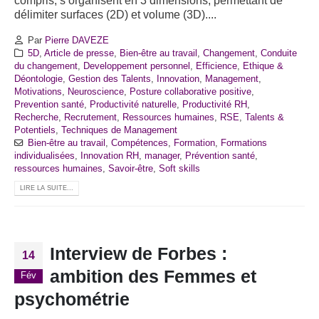
compris, s’organisent en 3 dimensions, permettant de
délimiter surfaces (2D) et volume (3D)....
Par
Pierre DAVEZE
5D
,
Article de presse
,
Bien-être au travail
,
Changement
,
Conduite
du changement
,
Developpement personnel
,
Efficience
,
Ethique &
Déontologie
,
Gestion des Talents
,
Innovation
,
Management
,
Motivations
,
Neuroscience
,
Posture collaborative positive
,
Prevention santé
,
Productivité naturelle
,
Productivité RH
,
Recherche
,
Recrutement
,
Ressources humaines
,
RSE
,
Talents &
Potentiels
,
Techniques de Management
Bien-être au travail
,
Compétences
,
Formation
,
Formations
individualisées
,
Innovation RH
,
manager
,
Prévention santé
,
ressources humaines
,
Savoir-être
,
Soft skills
LIRE LA SUITE...
Interview de Forbes :
14
ambition des Femmes et
Fév
psychométrie