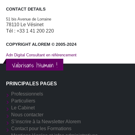
CONTACT DETAILS
51 bis Avenue de Lorraine
78110 Le Vésinet
Tél : +33 1 41 200 220
COPYRIGHT ALOREM © 2005-2024
Adn Digital Consultant en référencement
Valorisons l'Humain !
PRINCIPALES PAGES
Professionnels
Particuliers
Le Cabinet
Nous contacter
S’inscrire à la Newsletter Alorem
Contact pour les Formations