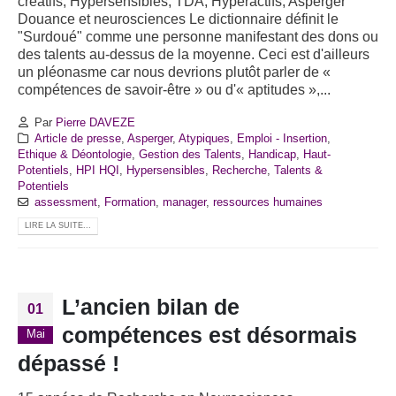
créatifs, Hypersensibles, TDA, Hyperactifs, Asperger
Douance et neurosciences Le dictionnaire définit le
"Surdoué" comme une personne manifestant des dons ou
des talents au-dessus de la moyenne. Ceci est d'ailleurs
un pléonasme car nous devrions plutôt parler de «
compétences de savoir-être » ou d'« aptitudes »,...
Par
Pierre DAVEZE
Article de presse
,
Asperger
,
Atypiques
,
Emploi - Insertion
,
Ethique & Déontologie
,
Gestion des Talents
,
Handicap
,
Haut-
Potentiels
,
HPI HQI
,
Hypersensibles
,
Recherche
,
Talents &
Potentiels
assessment
,
Formation
,
manager
,
ressources humaines
LIRE LA SUITE...
L’ancien bilan de
01
compétences est désormais
Mai
dépassé !