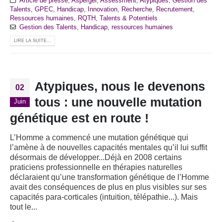
Article de presse
,
Asperger
,
Assessment
,
Atypiques
,
Gestion des
Talents
,
GPEC
,
Handicap
,
Innovation
,
Recherche
,
Recrutement
,
Ressources humaines
,
RQTH
,
Talents & Potentiels
Gestion des Talents
,
Handicap
,
ressources humaines
LIRE LA SUITE...
Atypiques, nous le devenons
02
tous : une nouvelle mutation
Juin
génétique est en route !
L’Homme a commencé une mutation génétique qui
l’amène à de nouvelles capacités mentales qu’il lui suffit
désormais de développer...Déjà en 2008 certains
praticiens professionnelle en thérapies naturelles
déclaraient qu’une transformation génétique de l’Homme
avait des conséquences de plus en plus visibles sur ses
capacités para-corticales (intuition, télépathie...). Mais
tout le...