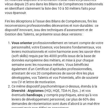
vécus depuis 25 ans dans les Bilans de Compétences traditionnels
en identifiant clairement la liste des 10 à 50 métiers faits pour
vous épanouir.
Fini les déceptions à l’issue des Bilans de Compétences, fini les
reconversions professionnelles décevantes et non-durables : ce
dispositif innovant, issu des techniques d’assessment et de
Gestion des Talents, se présente sous deux versions :
Vous orienter
professionnellement en tenant compte de votre
personnalité, votre Essence, vos besoins fondamentaux, vos
leviers motivationnels et votre harmonie avec les savoir-être
(soft skills) requis par les 4000 profils issus de la base de
données européenne des métiers, et mise à jour chaque
semaine avec les nouveaux métiers. Vous bénéficiez
également d’un Certificat d’aptitudes professionnelles,
attestant de vos 20 compétences de savoir-être les plus
développées, vos Talents et vos Potentiels, afin de soutenir
vos CV et lettre de motivation.
Ce même dispositif psychométrique ci-dessus, étendu à la
Diversité
:
Atypismes
(HQI, HQE, TDA-H, Dys…) et vos
éventuels
handicaps
, y compris psychiques, ainsi qu’à vos
leviers de développement personnel, car plus de 60% des
demandes de réorientation sont dues d’abord à un mal-être
ressenti mais non défini en conscience.