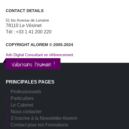
CONTACT DETAILS
51 bis Avenue de Lorraine
78110 Le Vésinet
Tél : +33 1 41 200 220
COPYRIGHT ALOREM © 2005-2024
Adn Digital Consultant en référencement
Valorisons l'Humain !
PRINCIPALES PAGES
Professionnels
Particuliers
Le Cabinet
Nous contacter
S’inscrire à la Newsletter Alorem
Contact pour les Formations