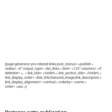
[page-generator-pro-related-links post_status= »publish »
radius= »0″ output_type= »list_links » limit= »123″ columns= »4″
delimiter= », » link_title= »%title% » link_anchor_title= »%title% »
link_display_order= »link_title,featured_image,link_description »
link_display_alignment= »vertical » orderby= »name »
order= »asc »]