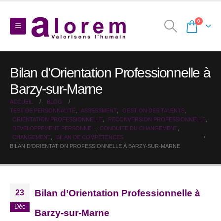
0
Bilan d’Orientation Professionnelle à
Barzy-sur-Marne
ACCUEIL
BLOG
TEST DE PERSONNALITÉ
,
ASSESSMENT
,
GESTION DES TALENTS
,
ORIENTATION PROFESSIONNELLE
,
RECONVERSION PROFESSIONNELLE
,
DEVELOPPEMENT PERSONNEL
,
CONDUITE DU CHANGEMENT
,
CHANGEMENT
,
BILAN DE COMPÉTENCES
BILAN D’ORIENTATION PROFESSIONNELLE À BARZY-SUR-MARNE
Bilan d’Orientation Professionnelle à
23
Déc
Barzy-sur-Marne