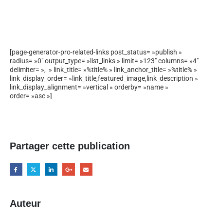
[page-generator-pro-related-links post_status= »publish »
radius= »0″ output_type= »list_links » limit= »123″ columns= »4″
delimiter= », » link_title= »%title% » link_anchor_title= »%title% »
link_display_order= »link_title,featured_image,link_description »
link_display_alignment= »vertical » orderby= »name »
order= »asc »]
Partager cette publication
Auteur