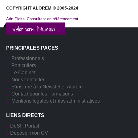
COPYRIGHT ALOREM © 2005-2024
Adn Digital Consultant en référencement
Valorisons l'Humain !
PRINCIPALES PAGES
Professionnels
Particuliers
Le Cabinet
Nous contacter
S’inscrire à la Newsletter Alorem
Contact pour les Formations
Mentions légales et infos administratives
LIENS DIRECTS
DeSI : Portail
Déposer mon CV