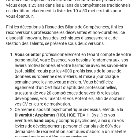
vécus depuis 25 ans dans les Bilans de Compétences traditionnels
en identifiant clairement la liste des 10 à 50 métiers faits pour
vous épanouir.
Fini les déceptions à l’issue des Bilans de Compétences, fini les
reconversions professionnelles décevantes et non-durables : ce
dispositif innovant, issu des techniques d’assessment et de
Gestion des Talents, se présente sous deux versions :
Vous orienter
professionnellement en tenant compte de votre
personnalité, votre Essence, vos besoins fondamentaux, vos
leviers motivationnels et votre harmonie avec les savoir-être
(soft skills) requis par les 4000 profils issus de la base de
données européenne des métiers, et mise à jour chaque
semaine avec les nouveaux métiers. Vous bénéficiez
également d’un Certificat d’aptitudes professionnelles,
attestant de vos 20 compétences de savoir-être les plus
développées, vos Talents et vos Potentiels, afin de soutenir
vos CV et lettre de motivation.
Ce même dispositif psychométrique ci-dessus, étendu à la
Diversité
:
Atypismes
(HQI, HQE, TDA-H, Dys…) et vos
éventuels
handicaps
, y compris psychiques, ainsi qu’à vos
leviers de développement personnel, car plus de 60% des
demandes de réorientation sont dues d’abord à un mal-être
ressenti mais non défini en conscience.