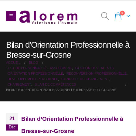
0
Bilan d’Orientation Professionnelle à
Bresse-sur-Grosne
ACCUEIL
BLOG
TEST DE PERSONNALITÉ
,
ASSESSMENT
,
GESTION DES TALENTS
,
ORIENTATION PROFESSIONNELLE
,
RECONVERSION PROFESSIONNELLE
,
DEVELOPPEMENT PERSONNEL
,
CONDUITE DU CHANGEMENT
,
CHANGEMENT
,
BILAN DE COMPÉTENCES
BILAN D’ORIENTATION PROFESSIONNELLE À BRESSE-SUR-GROSNE
Bilan d’Orientation Professionnelle à
21
Déc
Bresse-sur-Grosne